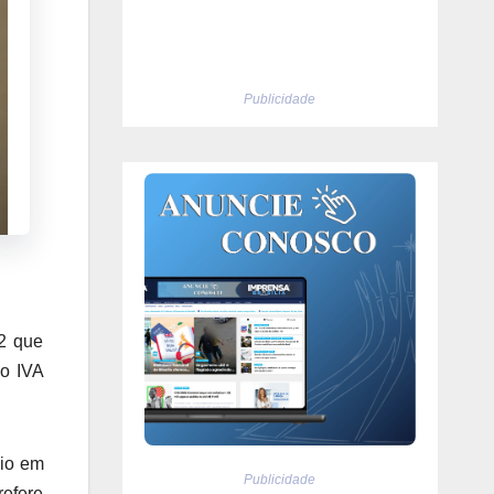
Publicidade
2 que
do IVA
cio em
Publicidade
refere