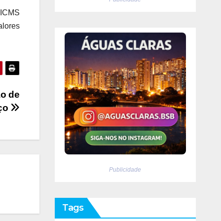
e ICMS
lores
ão de
rço
Publicidade
Tags