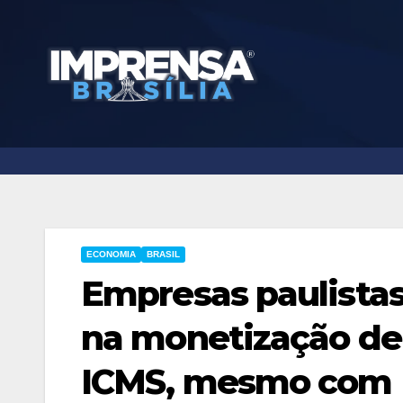
Skip
to
content
ECONOMIA
BRASIL
Empresas paulista
na monetização de
ICMS, mesmo com R