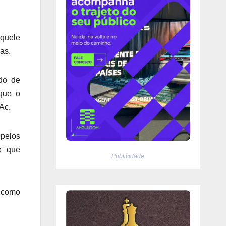
aquele
as.
do de
 que o
Ac.
 pelos
e que
Publicidade
, como