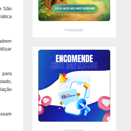
de São
mática
Publicidade
uadrem
ilizar
r para
stado,
slação
passam
Publicidade