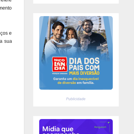
umento
nços e
 a sua
Publicidade