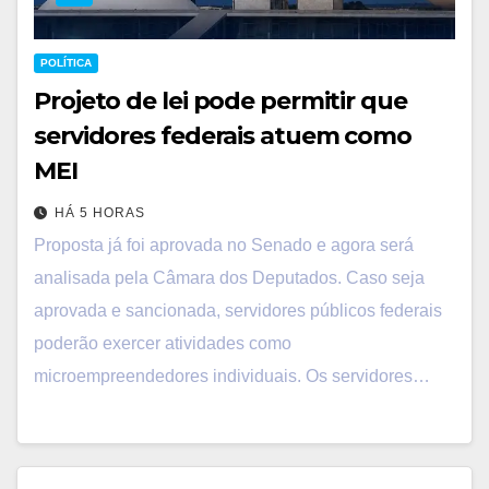
POLÍTICA
Projeto de lei pode permitir que
servidores federais atuem como
MEI
HÁ 5 HORAS
Proposta já foi aprovada no Senado e agora será
analisada pela Câmara dos Deputados. Caso seja
aprovada e sancionada, servidores públicos federais
poderão exercer atividades como
microempreendedores individuais. Os servidores…