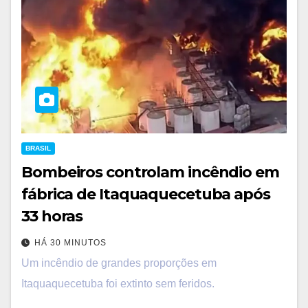
BRASIL
Bombeiros controlam incêndio em
fábrica de Itaquaquecetuba após
33 horas
HÁ 30 MINUTOS
Um incêndio de grandes proporções em
Itaquaquecetuba foi extinto sem feridos.