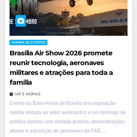
AGENDA DE EVENTOS
Brasília Air Show 2026 promete
reunir tecnologia, aeronaves
militares e atrações para toda a
família
HÁ 5 HORAS
Evento na Base Aérea de Brasília terá exposição
inédita voltada ao setor aeronáutico e um domingo de
portões abertos com entrada gratuita, demonstrações
aéreas e exposição de aeronaves da FAB.…