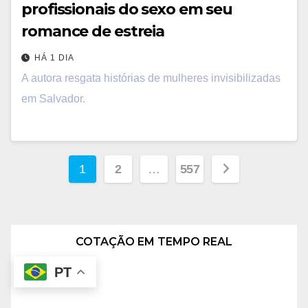
profissionais do sexo em seu
romance de estreia
HÁ 1 DIA
A autora resgata histórias de mulheres invisibilizadas
em Salvador.
Paginação
1
2
…
557
de
posts
COTAÇÃO EM TEMPO REAL
PT