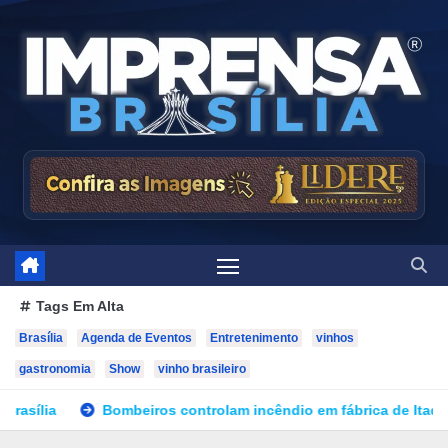
Skip
to
content
Tags Em Alta
Brasília
Agenda de Eventos
Entretenimento
vinhos
gastronomia
Show
vinho brasileiro
s controlam incêndio em fábrica de Itaquaquecetuba após 33 ho