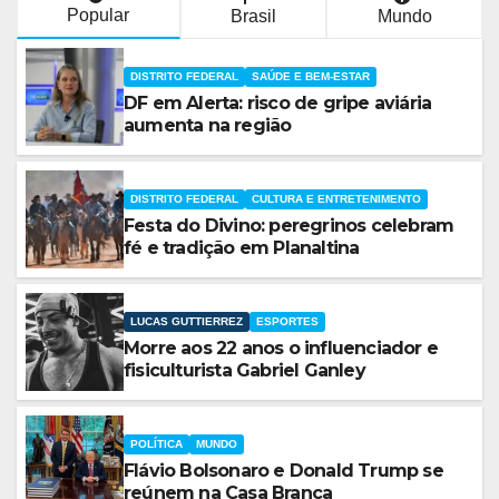
Popular
Brasil
Mundo
DISTRITO FEDERAL
SAÚDE E BEM-ESTAR
DF em Alerta: risco de gripe aviária
aumenta na região
DISTRITO FEDERAL
CULTURA E ENTRETENIMENTO
Festa do Divino: peregrinos celebram
fé e tradição em Planaltina
LUCAS GUTTIERREZ
ESPORTES
Morre aos 22 anos o influenciador e
fisiculturista Gabriel Ganley
POLÍTICA
MUNDO
Flávio Bolsonaro e Donald Trump se
reúnem na Casa Branca