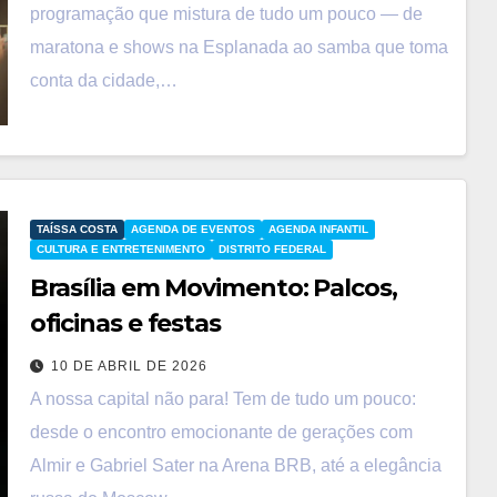
programação que mistura de tudo um pouco — de
maratona e shows na Esplanada ao samba que toma
conta da cidade,…
TAÍSSA COSTA
AGENDA DE EVENTOS
AGENDA INFANTIL
CULTURA E ENTRETENIMENTO
DISTRITO FEDERAL
Brasília em Movimento: Palcos,
oficinas e festas
10 DE ABRIL DE 2026
A nossa capital não para! Tem de tudo um pouco:
desde o encontro emocionante de gerações com
Almir e Gabriel Sater na Arena BRB, até a elegância