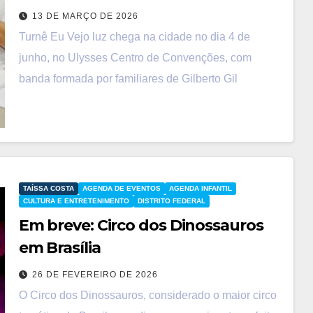
13 DE MARÇO DE 2026
Turnê Eu Vejo luz chega na cidade no dia 4 de
junho, no Ulysses Centro de Convenções, com
banda formada por familiares de Gilberto Gil
TAÍSSA COSTA
AGENDA DE EVENTOS
AGENDA INFANTIL
CULTURA E ENTRETENIMENTO
DISTRITO FEDERAL
Em breve: Circo dos Dinossauros
em Brasília
26 DE FEVEREIRO DE 2026
O Circo dos Dinossauros, considerado o maior circo