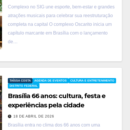
Complexo no SIG une esporte, bem-estar e grandes
atrações musicais para celebrar sua reestruturação
completa na capital O complexo Oscarito inicia um
capítulo marcante em Brasília com o lançamento
de…
TAÍSSA COSTA
AGENDA DE EVENTOS
CULTURA E ENTRETENIMENTO
DISTRITO FEDERAL
Brasília 66 anos: cultura, festa e
experiências pela cidade
18 DE ABRIL DE 2026
Brasília entra no clima dos 66 anos com uma