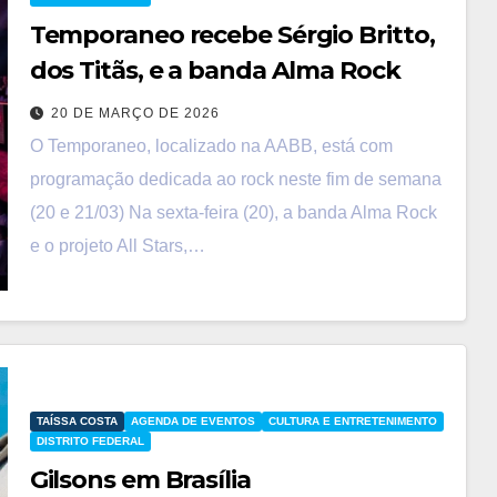
Temporaneo recebe Sérgio Britto,
dos Titãs, e a banda Alma Rock
20 DE MARÇO DE 2026
O Temporaneo, localizado na AABB, está com
programação dedicada ao rock neste fim de semana
(20 e 21/03) Na sexta-feira (20), a banda Alma Rock
e o projeto All Stars,…
TAÍSSA COSTA
AGENDA DE EVENTOS
CULTURA E ENTRETENIMENTO
DISTRITO FEDERAL
Gilsons em Brasília