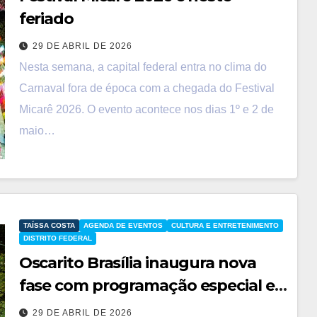
feriado
29 DE ABRIL DE 2026
Nesta semana, a capital federal entra no clima do
Carnaval fora de época com a chegada do Festival
Micarê 2026. O evento acontece nos dias 1º e 2 de
maio…
TAÍSSA COSTA
AGENDA DE EVENTOS
CULTURA E ENTRETENIMENTO
DISTRITO FEDERAL
Oscarito Brasília inaugura nova
fase com programação especial e
experiências inéditas
29 DE ABRIL DE 2026