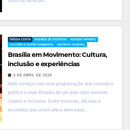
russa do Moscow…
TAÍSSA COSTA
AGENDA DE EVENTOS
AGENDA INFANTIL
CULTURA E ENTRETENIMENTO
DISTRITO FEDERAL
Brasília em Movimento: Cultura,
inclusão e experiências
3 DE ABRIL DE 2026
Abril começa com uma programação que convida o
público a viver Brasília de um jeito mais sensível,
criativo e inclusivo. Entre musicais, oficinas e
encontros que unem arte e bem-estar,…