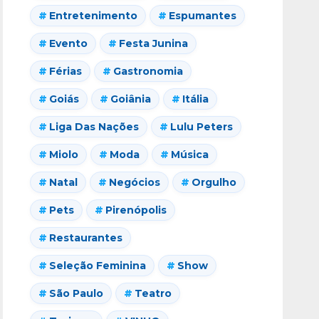
Entretenimento
Espumantes
Evento
Festa Junina
Férias
Gastronomia
Goiás
Goiânia
Itália
Liga Das Nações
Lulu Peters
Miolo
Moda
Música
Natal
Negócios
Orgulho
Pets
Pirenópolis
Restaurantes
Seleção Feminina
Show
São Paulo
Teatro