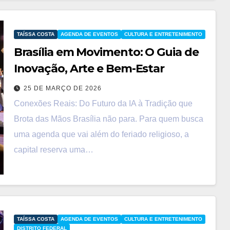
TAÍSSA COSTA
AGENDA DE EVENTOS
CULTURA E ENTRETENIMENTO
Brasília em Movimento: O Guia de
Inovação, Arte e Bem-Estar
25 DE MARÇO DE 2026
Conexões Reais: Do Futuro da IA à Tradição que
Brota das Mãos Brasília não para. Para quem busca
uma agenda que vai além do feriado religioso, a
capital reserva uma…
TAÍSSA COSTA
AGENDA DE EVENTOS
CULTURA E ENTRETENIMENTO
DISTRITO FEDERAL