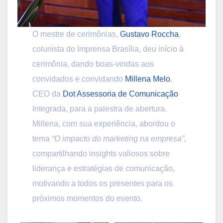
O mestre de cerimônias,
Gustavo Roccha
,
colunista do Imprensa Brasília, deu início à
cerimônia, dando boas-vindas aos
convidados e convidando
Millena Melo
,
CEO da
Dot Assessoria de Comunicação
Integrada, para a palestra de abertura.
Millena, com sua experiência, abordou o
tema
“O impacto do marketing na empresa”
,
compartilhando insights valiosos sobre
liderança e estratégias de comunicação,
motivando a todos os presentes para os
próximos momentos do evento.