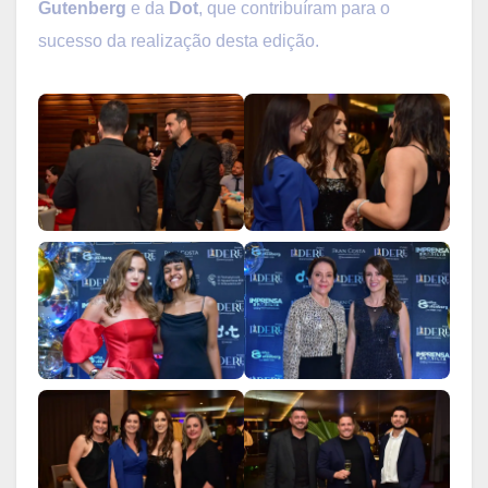
Gutenberg
e da
Dot
, que contribuíram para o
sucesso da realização desta edição.