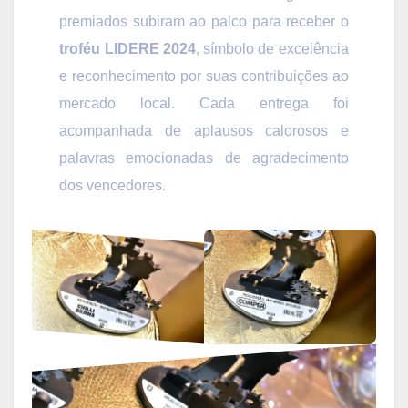
premiados subiram ao palco para receber o
troféu LIDERE 2024
, símbolo de excelência
e reconhecimento por suas contribuições ao
mercado local. Cada entrega foi
acompanhada de aplausos calorosos e
palavras emocionadas de agradecimento
dos vencedores.