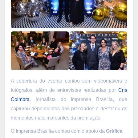
A cobertura do evento contou com videomakers e
fotógrafos, além de entrevistas realizadas por
Cris
Coimbra
, jornalista do Imprensa Brasília, que
capturou depoimentos dos premiados e destacou os
momentos mais marcantes da premiação.
O Imprensa Brasília contou com o apoio da
Gráfica