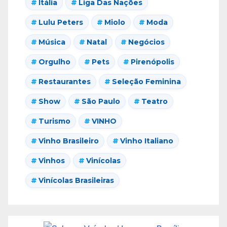
Itália
Liga Das Nações
Lulu Peters
Miolo
Moda
Música
Natal
Negócios
Orgulho
Pets
Pirenópolis
Restaurantes
Seleção Feminina
Show
São Paulo
Teatro
Turismo
VINHO
Vinho Brasileiro
Vinho Italiano
Vinhos
Vinícolas
Vinícolas Brasileiras