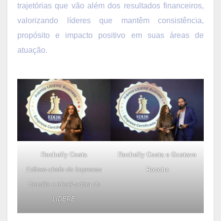
trajetórias que vão além dos resultados financeiros,
valorizando líderes que mantêm consistência,
propósito e impacto positivo em suas áreas de
atuação.
Rochelly Costa
Rochelly Costa e Gustavo
Editora-chefe do Imprensa
Roccha
Brasília e idealizadora do
LIDERE