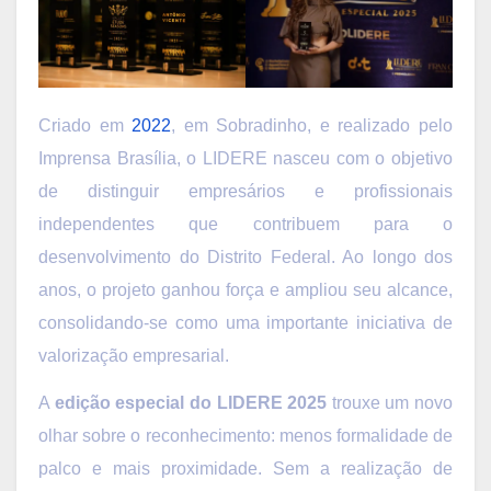
Criado em
2022
, em Sobradinho, e realizado pelo
Imprensa Brasília, o LIDERE nasceu com o objetivo
de distinguir empresários e profissionais
independentes que contribuem para o
desenvolvimento do Distrito Federal. Ao longo dos
anos, o projeto ganhou força e ampliou seu alcance,
consolidando-se como uma importante iniciativa de
valorização empresarial.
A
edição especial do LIDERE 2025
trouxe um novo
olhar sobre o reconhecimento: menos formalidade de
palco e mais proximidade. Sem a realização de