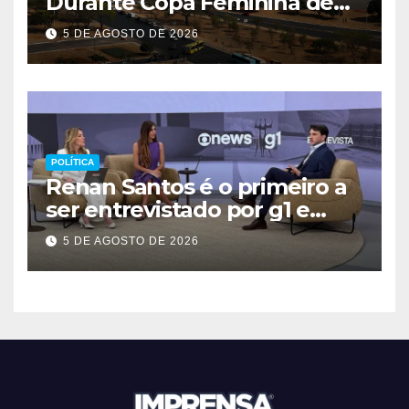
Durante Copa Feminina de
2027
5 DE AGOSTO DE 2026
POLÍTICA
Renan Santos é o primeiro a
ser entrevistado por g1 e
GloboNews
5 DE AGOSTO DE 2026