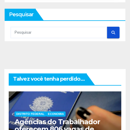
Pesquisar
Talvez você tenha perdido...
DISTRITO FEDERAL
ECONOMIA
Agências do Trabalhador
oferecem 806 vagas de