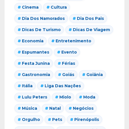
Cinema
Cultura
Dia Dos Namorados
Dia Dos Pais
Dicas De Turismo
Dicas De Viagem
Economia
Entretenimento
Espumantes
Evento
Festa Junina
Férias
Gastronomia
Goiás
Goiânia
Itália
Liga Das Nações
Lulu Peters
Miolo
Moda
Música
Natal
Negócios
Orgulho
Pets
Pirenópolis