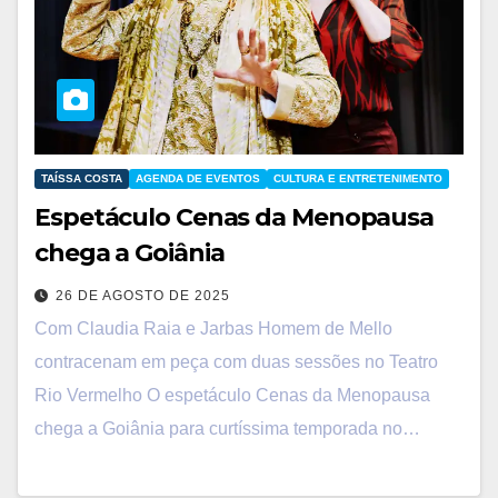
TAÍSSA COSTA
AGENDA DE EVENTOS
CULTURA E ENTRETENIMENTO
Espetáculo Cenas da Menopausa
chega a Goiânia
26 DE AGOSTO DE 2025
Com Claudia Raia e Jarbas Homem de Mello
contracenam em peça com duas sessões no Teatro
Rio Vermelho O espetáculo Cenas da Menopausa
chega a Goiânia para curtíssima temporada no…