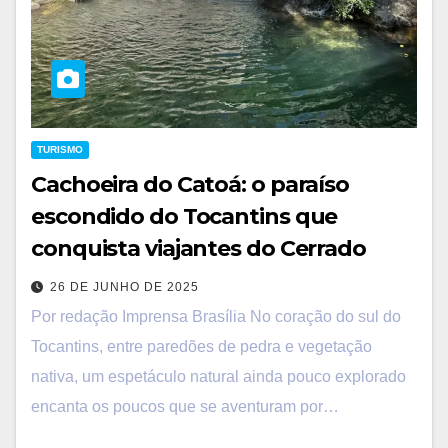
TURISMO
Cachoeira do Catoá: o paraíso
escondido do Tocantins que
conquista viajantes do Cerrado
26 DE JUNHO DE 2025
Por redação Imprensa Brasília No coração do sul do
Tocantins, entre paredões de pedra e vegetação
nativa, um espetáculo natural ainda pouco explorado
encanta os poucos que se aventuram por…