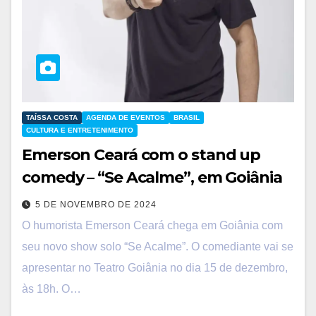
TAÍSSA COSTA
AGENDA DE EVENTOS
BRASIL
CULTURA E ENTRETENIMENTO
Emerson Ceará com o stand up
comedy – “Se Acalme”, em Goiânia
5 DE NOVEMBRO DE 2024
O humorista Emerson Ceará chega em Goiânia com
seu novo show solo “Se Acalme”. O comediante vai se
apresentar no Teatro Goiânia no dia 15 de dezembro,
às 18h. O…