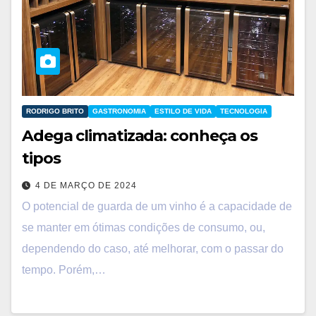
RODRIGO BRITO
GASTRONOMIA
ESTILO DE VIDA
TECNOLOGIA
Adega climatizada: conheça os
tipos
4 DE MARÇO DE 2024
O potencial de guarda de um vinho é a capacidade de
se manter em ótimas condições de consumo, ou,
dependendo do caso, até melhorar, com o passar do
tempo. Porém,…