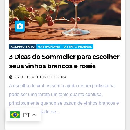
RODRIGO BRITO
GASTRONOMIA
DISTRITO FEDERAL
3 Dicas do Sommelier para escolher
seus vinhos brancos e rosés
26 DE FEVEREIRO DE 2024
A escolha de vinhos sem a ajuda de um profissional
pode ser uma tarefa um tanto quanto confusa,
principalmente quando se tratam de vinhos brancos e
rosés. A quantidade de…
PT