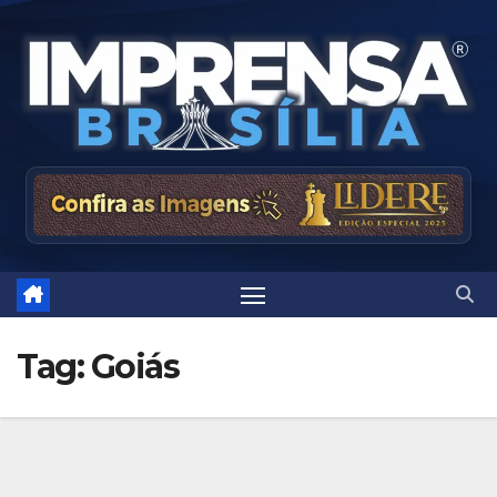
Skip
to
content
Tag:
Goiás