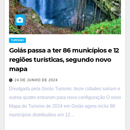
TURISMO
Goiás passa a ter 86 municípios e 12
regiões turísticas, segundo novo
mapa
24 DE JUNHO DE 2024
Divulgada pela Goiás Turismo, treze cidades saíram e
outras quatro entraram para nova configuração O novo
Mapa do Turismo de 2024 em Goiás agora inclui 86
municípios distribuídos em 12…