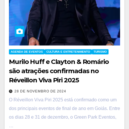
AGENDA DE EVENTOS
CULTURA E ENTRETENIMENTO
TURISMO
Murilo Huff e Clayton & Romário
são atrações confirmadas no
Réveillon Viva Piri 2025
28 DE NOVEMBRO DE 2024
O Réveillon Viva Piri 2025 está confirmado como um
dos principais eventos de final de ano em Goiás. Entre
os dias 28 e 31 de dezembro, o Green Park Eventos,
…