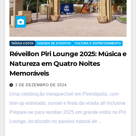
TAÍSSA COSTA
AGENDA DE EVENTOS
CULTURA E ENTRETENIMENTO
Réveillon Piri Lounge 2025: Música e
Natureza em Quatro Noites
Memoráveis
3 DE DEZEMBRO DE 2024
Uma celebração inesquecível em Pirenópolis, com
line-up estrelado, sunset e festa da virada all inclusive
Prepare-se para receber 2025 em grande estilo no Piri
Lounge, localizado no paraíso natural de…