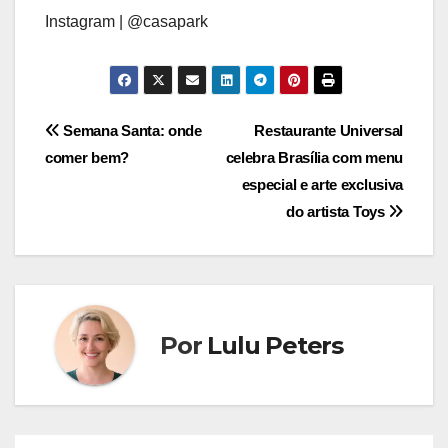
Instagram | @casapark
Navegação
Semana Santa: onde
Restaurante Universal
comer bem?
celebra Brasília com menu
de
especial e arte exclusiva
Post
do artista Toys
Por
Lulu Peters