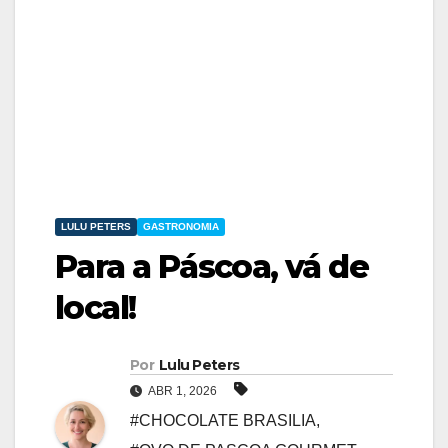
LULU PETERS
GASTRONOMIA
Para a Páscoa, vá de
local!
Por
Lulu Peters
ABR 1, 2026
#CHOCOLATE BRASILIA
,