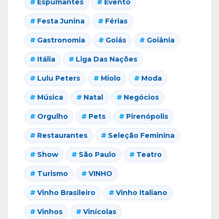
Espumantes
Evento
Festa Junina
Férias
Gastronomia
Goiás
Goiânia
Itália
Liga Das Nações
Lulu Peters
Miolo
Moda
Música
Natal
Negócios
Orgulho
Pets
Pirenópolis
Restaurantes
Seleção Feminina
Show
São Paulo
Teatro
Turismo
VINHO
Vinho Brasileiro
Vinho Italiano
Vinhos
Vinícolas