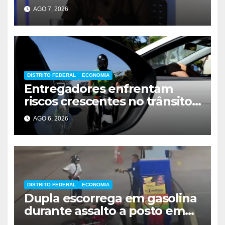
seguros
AGO 7, 2026
DISTRITO FEDERAL
ECONOMIA
Entregadores enfrentam
riscos crescentes no trânsito
de Brasília
AGO 6, 2026
DISTRITO FEDERAL
ECONOMIA
Dupla escorrega em gasolina
durante assalto a posto em
Ceilândia