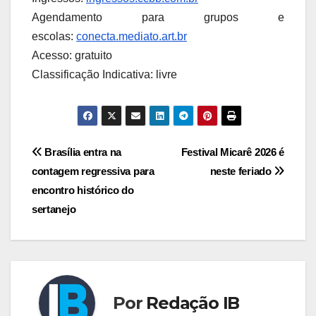
Agendamento para grupos e
escolas:
conecta.mediato.art.br
Acesso: gratuito
Classificação Indicativa: livre
Navegação
Brasília entra na
Festival Micarê 2026 é
contagem regressiva para
neste feriado
de
encontro histórico do
Post
sertanejo
Por
Redação IB