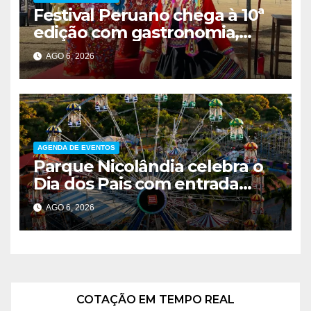
Festival Peruano chega à 10ª
edição com gastronomia,
música e entrada solidária em
AGO 6, 2026
Brasília
AGENDA DE EVENTOS
Parque Nicolândia celebra o
Dia dos Pais com entrada
gratuita para pais e desconto
AGO 6, 2026
de 40% nos passaportes
COTAÇÃO EM TEMPO REAL