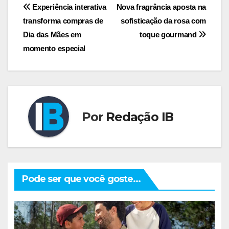
Navegação
Experiência interativa
Nova fragrância aposta na
transforma compras de
sofisticação da rosa com
de
Dia das Mães em
toque gourmand
Post
momento especial
Por
Redação IB
Pode ser que você goste...