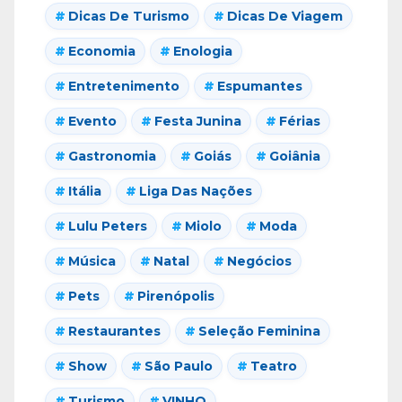
Dicas De Turismo
Dicas De Viagem
Economia
Enologia
Entretenimento
Espumantes
Evento
Festa Junina
Férias
Gastronomia
Goiás
Goiânia
Itália
Liga Das Nações
Lulu Peters
Miolo
Moda
Música
Natal
Negócios
Pets
Pirenópolis
Restaurantes
Seleção Feminina
Show
São Paulo
Teatro
Turismo
VINHO