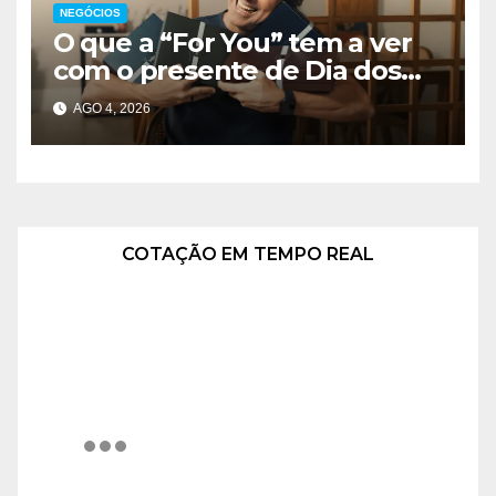
NEGÓCIOS
O que a “For You” tem a ver
com o presente de Dia dos
Pais? Campanha aposta nas
AGO 4, 2026
trends para aproximar
gerações
COTAÇÃO EM TEMPO REAL