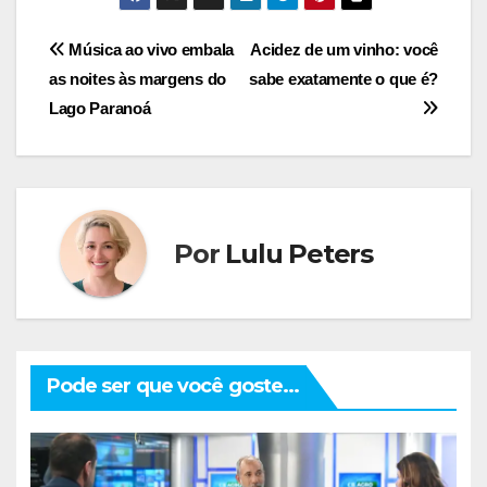
Navegação
Música ao vivo embala
Acidez de um vinho: você
as noites às margens do
sabe exatamente o que é?
de
Lago Paranoá
Post
Por
Lulu Peters
Pode ser que você goste...