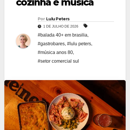
cozinha e música
Por
Lulu Peters
1 DE JULHO DE 2026
#balada 40+ em brasilia
,
#gastrobares
,
#lulu peters
,
#música anos 80
,
#setor comercial sul