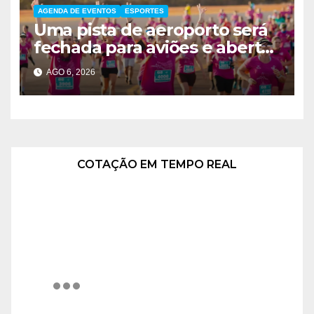
AGENDA DE EVENTOS
ESPORTES
Uma pista de aeroporto será
fechada para aviões e aberta
a corredores neste sábado
AGO 6, 2026
em Brasília
COTAÇÃO EM TEMPO REAL