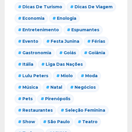
Dicas De Turismo
Dicas De Viagem
Economia
Enologia
Entretenimento
Espumantes
Evento
Festa Junina
Férias
Gastronomia
Goiás
Goiânia
Itália
Liga Das Nações
Lulu Peters
Miolo
Moda
Música
Natal
Negócios
Pets
Pirenópolis
Restaurantes
Seleção Feminina
Show
São Paulo
Teatro