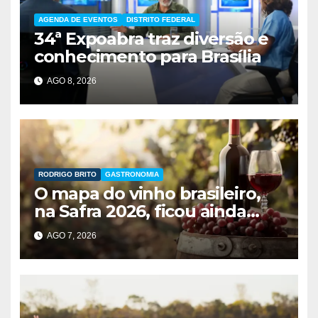
AGENDA DE EVENTOS
DISTRITO FEDERAL
34ª Expoabra traz diversão e
conhecimento para Brasília
AGO 8, 2026
RODRIGO BRITO
GASTRONOMIA
O mapa do vinho brasileiro,
na Safra 2026, ficou ainda
maior
AGO 7, 2026