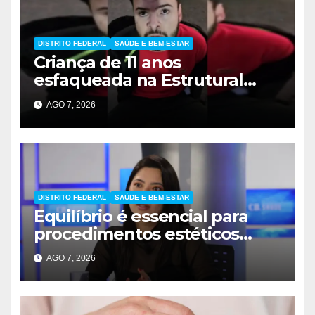
DISTRITO FEDERAL
SAÚDE E BEM-ESTAR
Criança de 11 anos
esfaqueada na Estrutural
apresenta melhora
AGO 7, 2026
significativa
DISTRITO FEDERAL
SAÚDE E BEM-ESTAR
Equilíbrio é essencial para
procedimentos estéticos
seguros
AGO 7, 2026