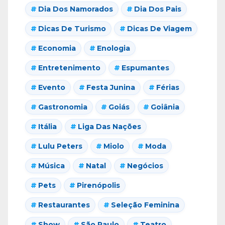
Dia Dos Namorados
Dia Dos Pais
Dicas De Turismo
Dicas De Viagem
Economia
Enologia
Entretenimento
Espumantes
Evento
Festa Junina
Férias
Gastronomia
Goiás
Goiânia
Itália
Liga Das Nações
Lulu Peters
Miolo
Moda
Música
Natal
Negócios
Pets
Pirenópolis
Restaurantes
Seleção Feminina
Show
São Paulo
Teatro