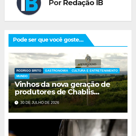
Por
Redação IB
Pode ser que você goste...
RODRIGO BRITO
GASTRONOMIA
CULTURA E ENTRETENIMENTO
MUNDO
Vinhos da nova geração de
produtores de Chablis
chegam ao Brasil e
30 DE JULHO DE 2026
harmonizam perfeitamente
com a cozinha brasileira