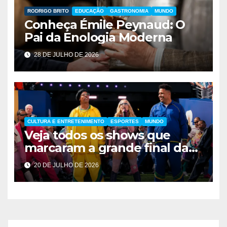
RODRIGO BRITO
EDUCAÇÃO
GASTRONOMIA
MUNDO
Conheça Émile Peynaud: O
Pai da Enologia Moderna
28 DE JULHO DE 2026
CULTURA E ENTRETENIMENTO
ESPORTES
MUNDO
Veja todos os shows que
marcaram a grande final da
Copa do Mundo de 2026
20 DE JULHO DE 2026