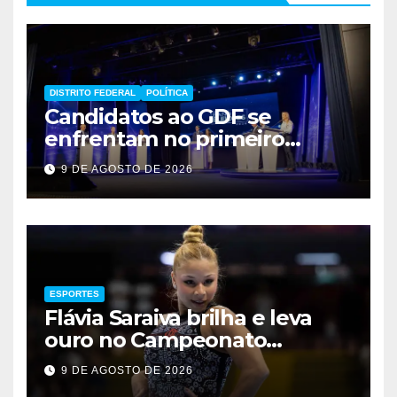
DISTRITO FEDERAL
POLÍTICA
Candidatos ao GDF se
enfrentam no primeiro
debate de 2026
9 DE AGOSTO DE 2026
ESPORTES
Flávia Saraiva brilha e leva
ouro no Campeonato
Brasileiro de Ginástica
9 DE AGOSTO DE 2026