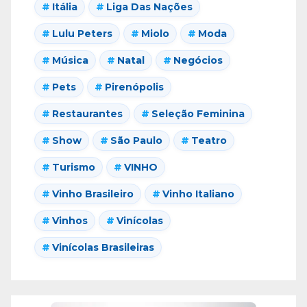
Itália
Liga Das Nações
Lulu Peters
Miolo
Moda
Música
Natal
Negócios
Pets
Pirenópolis
Restaurantes
Seleção Feminina
Show
São Paulo
Teatro
Turismo
VINHO
Vinho Brasileiro
Vinho Italiano
Vinhos
Vinícolas
Vinícolas Brasileiras