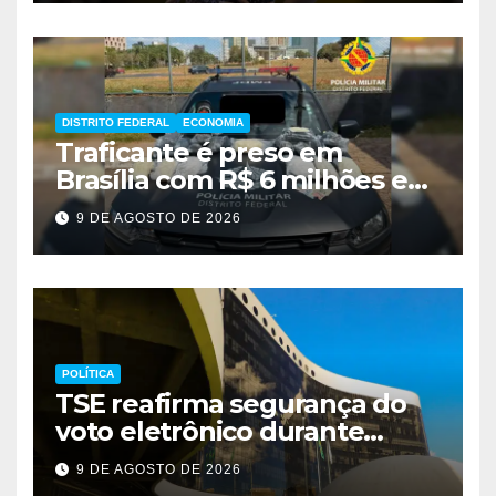
DISTRITO FEDERAL
ECONOMIA
Traficante é preso em
Brasília com R$ 6 milhões em
metanfetamina
9 DE AGOSTO DE 2026
POLÍTICA
TSE reafirma segurança do
voto eletrônico durante
evento em Brasília
9 DE AGOSTO DE 2026