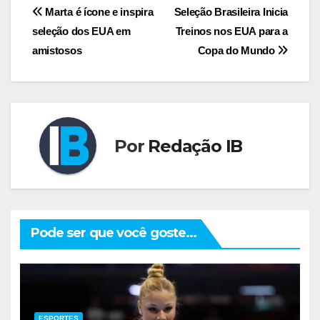
Navegação
Marta é ícone e inspira
Seleção Brasileira Inicia
seleção dos EUA em
Treinos nos EUA para a
de
amistosos
Copa do Mundo
Post
Por
Redação IB
Pode ser que você goste...
ESPORTES