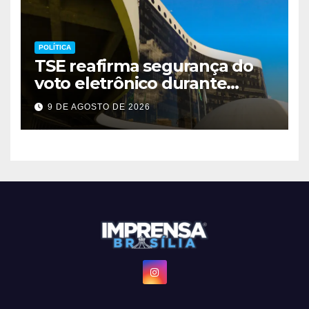
POLÍTICA
TSE reafirma segurança do
voto eletrônico durante
evento em Brasília
9 DE AGOSTO DE 2026