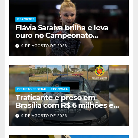
ESPORTES
Flávia Saraiva brilha e leva
ouro no Campeonato
Brasileiro de Ginástica
9 DE AGOSTO DE 2026
DISTRITO FEDERAL
ECONOMIA
Traficante é preso em
Brasília com R$ 6 milhões em
metanfetamina
9 DE AGOSTO DE 2026