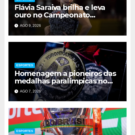
Flávia Saraiva brilha e leva
ouro no Campeonato
Brasileiro de Ginástica
AGO 9, 2026
ESPORTES
Homenagem a pioneiros das
medalhas paralímpicas no
Brasil
AGO 7, 2026
ESPORTES