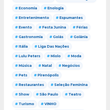
Economia
Enologia
Entretenimento
Espumantes
Evento
Festa Junina
Férias
Gastronomia
Goiás
Goiânia
Itália
Liga Das Nações
Lulu Peters
Miolo
Moda
Música
Natal
Negócios
Pets
Pirenópolis
Restaurantes
Seleção Feminina
Show
São Paulo
Teatro
Turismo
VINHO