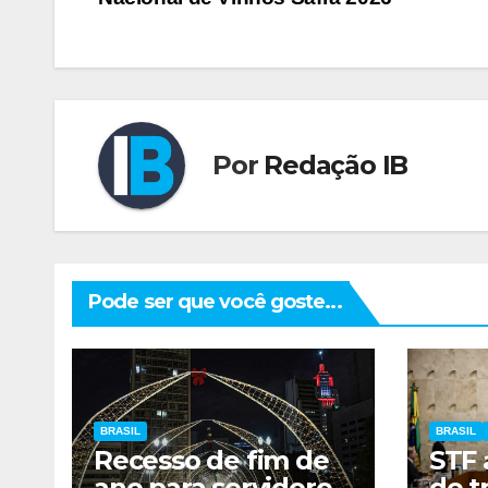
de
Post
Por
Redação IB
Pode ser que você goste...
BRASIL
BRASIL
Recesso de fim de
STF 
ano para servidores
de t