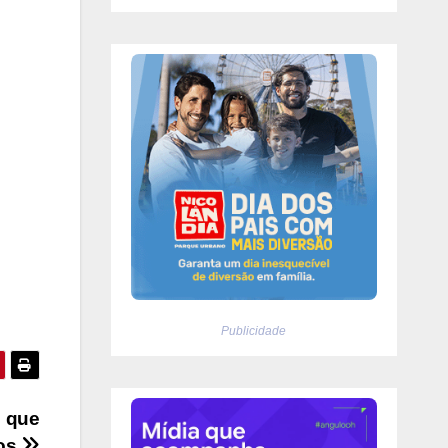
Publicidade
s que
cos