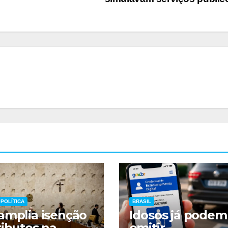
POLÍTICA
BRASIL
amplia isenção
Idosos já podem
ributos na
emitir