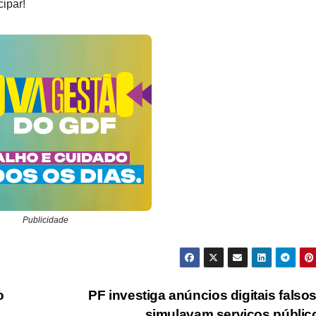
cipar!
Publicidade
o
PF investiga anúncios digitais falso
simulavam serviços públi