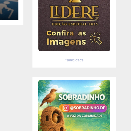
l
do o
Publicidade