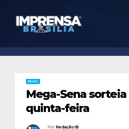
Skip
to
content
BRASIL
Mega-Sena sorteia 
quinta-feira
Por
Redação IB