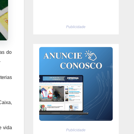
Publicidade
nas do
.
terias
aixa,
e vida
Publicidade