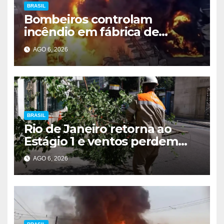
BRASIL
Bombeiros controlam
incêndio em fábrica de
Itaquaquecetuba após 33
AGO 6, 2026
horas
BRASIL
Rio de Janeiro retorna ao
Estágio 1 e ventos perdem
intensidade
AGO 6, 2026