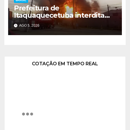
BRASIL
Prefeitura de
Itaquaquecetuba interdita
área após incêndio em
AGO 5, 2026
fábrica
COTAÇÃO EM TEMPO REAL