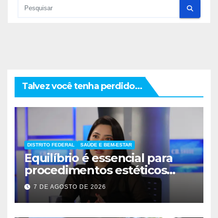
Talvez você tenha perdido...
DISTRITO FEDERAL
SAÚDE E BEM-ESTAR
Equilíbrio é essencial para
procedimentos estéticos
seguros
7 DE AGOSTO DE 2026