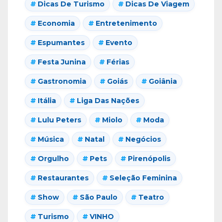
Dicas De Turismo
Dicas De Viagem
Economia
Entretenimento
Espumantes
Evento
Festa Junina
Férias
Gastronomia
Goiás
Goiânia
Itália
Liga Das Nações
Lulu Peters
Miolo
Moda
Música
Natal
Negócios
Orgulho
Pets
Pirenópolis
Restaurantes
Seleção Feminina
Show
São Paulo
Teatro
Turismo
VINHO