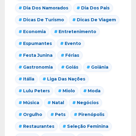
Dia Dos Namorados
Dia Dos Pais
Dicas De Turismo
Dicas De Viagem
Economia
Entretenimento
Espumantes
Evento
Festa Junina
Férias
Gastronomia
Goiás
Goiânia
Itália
Liga Das Nações
Lulu Peters
Miolo
Moda
Música
Natal
Negócios
Orgulho
Pets
Pirenópolis
Restaurantes
Seleção Feminina