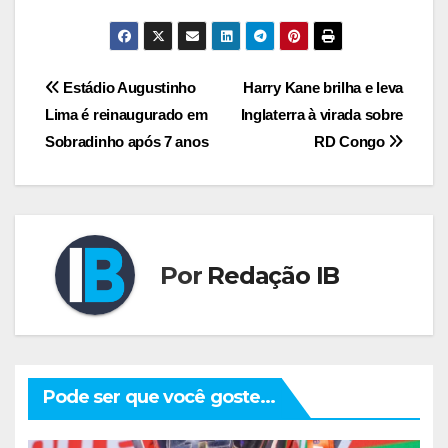
Navegação
Estádio Augustinho
Harry Kane brilha e leva
Lima é reinaugurado em
Inglaterra à virada sobre
de
Sobradinho após 7 anos
RD Congo
Post
Por
Redação IB
Pode ser que você goste...