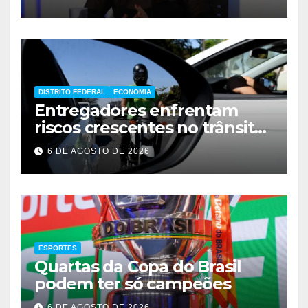
DISTRITO FEDERAL
ECONOMIA
Entregadores enfrentam
riscos crescentes no trânsito
de Brasília
6 DE AGOSTO DE 2026
ESPORTES
Quartas da Copa do Brasil
podem ter só campeões
6 DE AGOSTO DE 2026