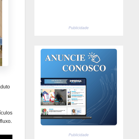
Publicidade
aduto
ículos
fluxo.
Publicidade