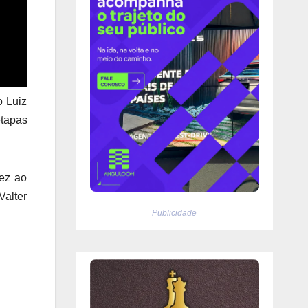
o Luiz
etapas
dez ao
Valter
Publicidade