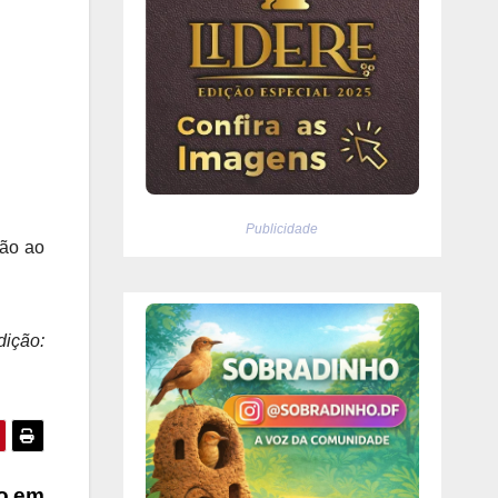
Publicidade
ção ao
dição:
to em