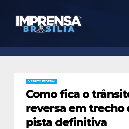
Skip
to
content
DISTRITO FEDERAL
Como fica o trânsit
reversa em trecho 
pista definitiva