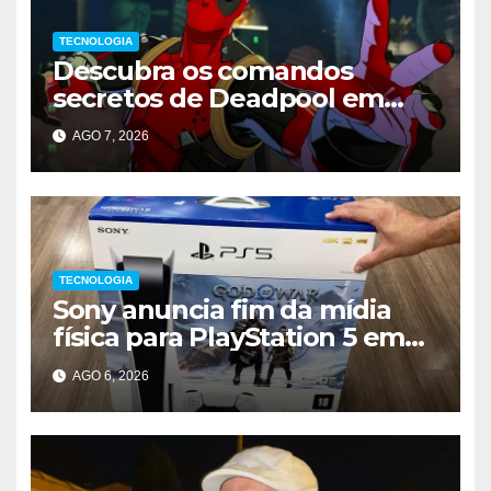
TECNOLOGIA
Descubra os comandos
secretos de Deadpool em
Marvel Tokon
AGO 7, 2026
TECNOLOGIA
Sony anuncia fim da mídia
física para PlayStation 5 em
2028
AGO 6, 2026