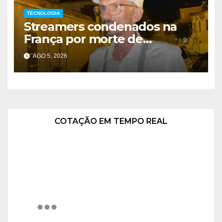
TECNOLOGIA
Streamers condenados na
França por morte de
influenciador
AGO 5, 2026
COTAÇÃO EM TEMPO REAL