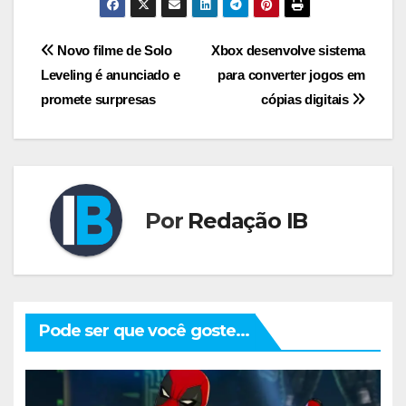
Navegação
Novo filme de Solo
Xbox desenvolve sistema
Leveling é anunciado e
para converter jogos em
de
promete surpresas
cópias digitais
Post
Por
Redação IB
Pode ser que você goste...