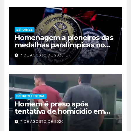
ESPORTES
Homenagem a pioneiros das
medalhas paralímpicas no
Brasil
7 DE AGOSTO DE 2026
DISTRITO FEDERAL
Homem é preso após
tentativa de homicídio em
festa em São Sebastião
7 DE AGOSTO DE 2026