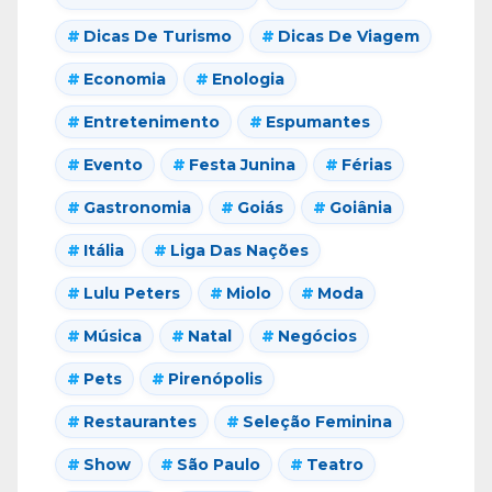
Dicas De Turismo
Dicas De Viagem
Economia
Enologia
Entretenimento
Espumantes
Evento
Festa Junina
Férias
Gastronomia
Goiás
Goiânia
Itália
Liga Das Nações
Lulu Peters
Miolo
Moda
Música
Natal
Negócios
Pets
Pirenópolis
Restaurantes
Seleção Feminina
Show
São Paulo
Teatro