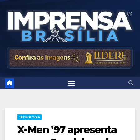
Skip
to
content
TECNOLOGIA
X-Men ’97 apresenta