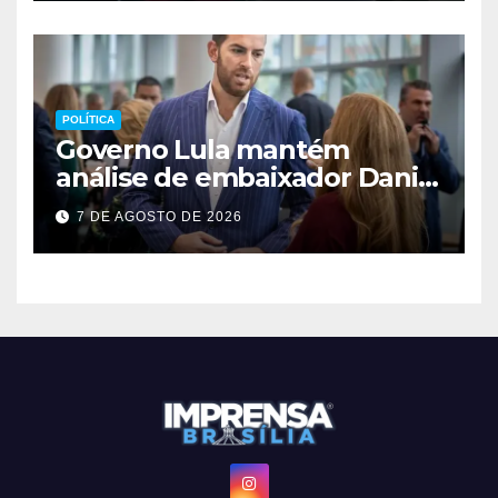
POLÍTICA
Governo Lula mantém
análise de embaixador Daniel
Perez para depois das
7 DE AGOSTO DE 2026
eleições