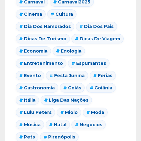
Carnaval
Carnaval2025
Cinema
Cultura
Dia Dos Namorados
Dia Dos Pais
Dicas De Turismo
Dicas De Viagem
Economia
Enologia
Entretenimento
Espumantes
Evento
Festa Junina
Férias
Gastronomia
Goiás
Goiânia
Itália
Liga Das Nações
Lulu Peters
Miolo
Moda
Música
Natal
Negócios
Pets
Pirenópolis