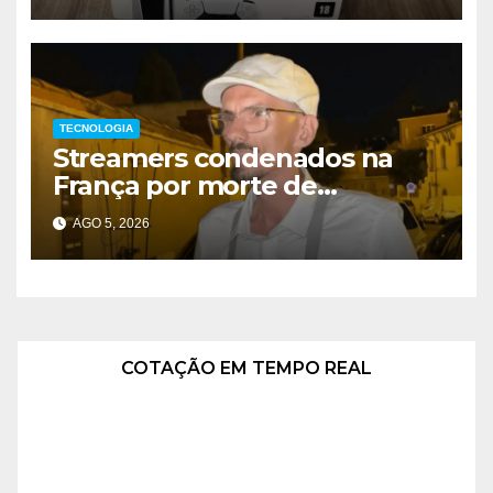
TECNOLOGIA
Streamers condenados na
França por morte de
influenciador
AGO 5, 2026
COTAÇÃO EM TEMPO REAL