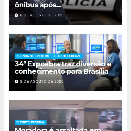
ônibus após
desentendimento em SP
8 DE AGOSTO DE 2026
AGENDA DE EVENTOS
DISTRITO FEDERAL
34ª Expoabra traz diversão e
conhecimento para Brasília
8 DE AGOSTO DE 2026
DISTRITO FEDERAL
Moradora é assaltada em