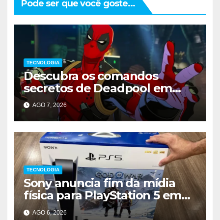
Pode ser que você goste...
TECNOLOGIA
Descubra os comandos
secretos de Deadpool em
Marvel Tokon
AGO 7, 2026
TECNOLOGIA
Sony anuncia fim da mídia
física para PlayStation 5 em
2028
AGO 6, 2026