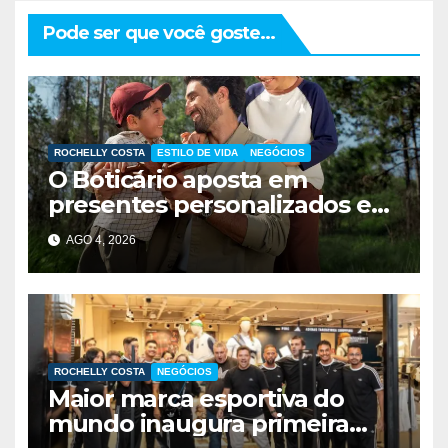
Pode ser que você goste...
ROCHELLY COSTA
ESTILO DE VIDA
NEGÓCIOS
O Boticário aposta em
presentes personalizados e
descontos para conquistar
AGO 4, 2026
consumidores no Dia dos Pais
ROCHELLY COSTA
NEGÓCIOS
Maior marca esportiva do
mundo inaugura primeira