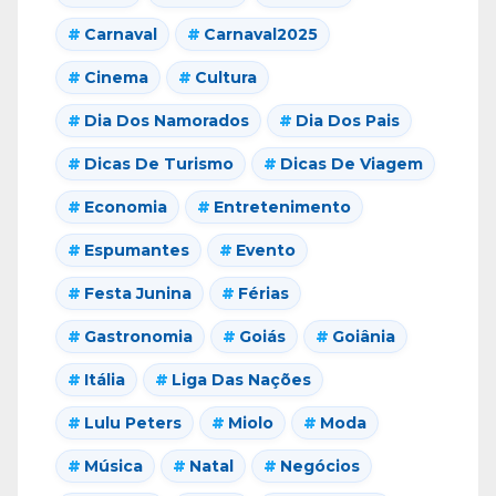
Carnaval
Carnaval2025
Cinema
Cultura
Dia Dos Namorados
Dia Dos Pais
Dicas De Turismo
Dicas De Viagem
Economia
Entretenimento
Espumantes
Evento
Festa Junina
Férias
Gastronomia
Goiás
Goiânia
Itália
Liga Das Nações
Lulu Peters
Miolo
Moda
Música
Natal
Negócios