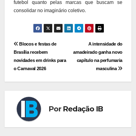
futebol quanto pelas marcas que buscam se
consolidar no imaginário coletivo.
Navegação
Blocos e festas de
A intensidade do
Brasília recebem
amadeirado ganha novo
de
novidades em drinks para
capítulo na perfumaria
Post
o Carnaval 2026
masculina
Por
Redação IB