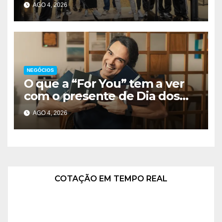
unidade em importante
AGO 4, 2026
região do DF
NEGÓCIOS
O que a “For You” tem a ver
com o presente de Dia dos
Pais? Campanha aposta nas
AGO 4, 2026
trends para aproximar
gerações
COTAÇÃO EM TEMPO REAL