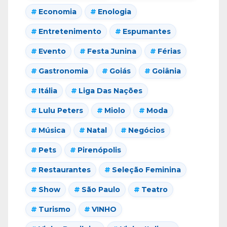
Economia
Enologia
Entretenimento
Espumantes
Evento
Festa Junina
Férias
Gastronomia
Goiás
Goiânia
Itália
Liga Das Nações
Lulu Peters
Miolo
Moda
Música
Natal
Negócios
Pets
Pirenópolis
Restaurantes
Seleção Feminina
Show
São Paulo
Teatro
Turismo
VINHO