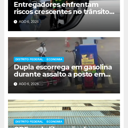
Entregadores enfrentam
riscos crescentes no trânsito
de Brasília
AGO 6, 2026
DISTRITO FEDERAL
ECONOMIA
Dupla escorrega em gasolina
durante assalto a posto em
Ceilândia
AGO 6, 2026
DISTRITO FEDERAL
ECONOMIA