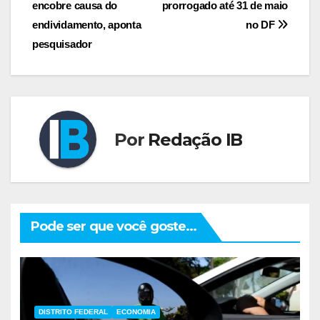
de
encobre causa do
prorrogado até 31 de maio
Post
endividamento, aponta
no DF
pesquisador
Por
Redação IB
Pode ser que você goste...
DISTRITO FEDERAL
ECONOMIA