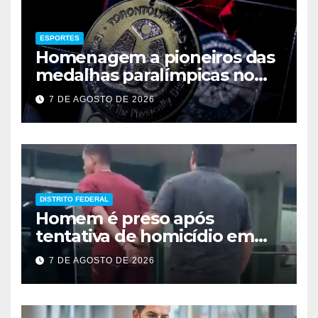
ESPORTES
Homenagem a pioneiros das
medalhas paralímpicas no
Brasil
7 DE AGOSTO DE 2026
DISTRITO FEDERAL
Homem é preso após
tentativa de homicídio em
festa em São Sebastião
7 DE AGOSTO DE 2026