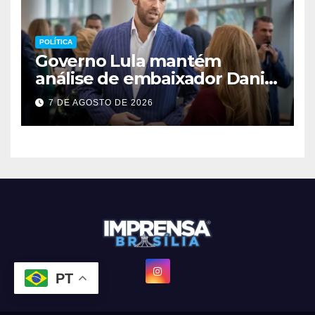
POLÍTICA
Governo Lula mantém
análise de embaixador Daniel
Perez para depois das
7 DE AGOSTO DE 2026
eleições
PT