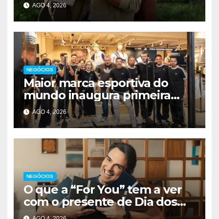
descontos para conquistar
AGO 4, 2026
consumidores no Dia dos Pais
NEGÓCIOS
Maior marca esportiva do
mundo inaugura primeira
unidade em importante
AGO 4, 2026
região do DF
NEGÓCIOS
O que a “For You” tem a ver
com o presente de Dia dos
Pais? Campanha aposta nas
AGO 4, 2026