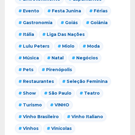
Evento
Festa Junina
Férias
Gastronomia
Goiás
Goiânia
Itália
Liga Das Nações
Lulu Peters
Miolo
Moda
Música
Natal
Negócios
Pets
Pirenópolis
Restaurantes
Seleção Feminina
Show
São Paulo
Teatro
Turismo
VINHO
Vinho Brasileiro
Vinho Italiano
Vinhos
Vinícolas