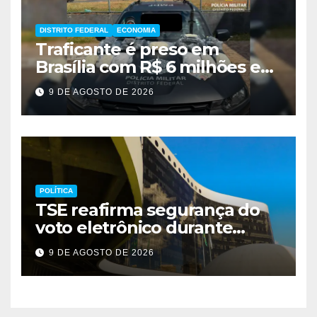
DISTRITO FEDERAL
ECONOMIA
Traficante é preso em
Brasília com R$ 6 milhões em
metanfetamina
9 DE AGOSTO DE 2026
POLÍTICA
TSE reafirma segurança do
voto eletrônico durante
evento em Brasília
9 DE AGOSTO DE 2026