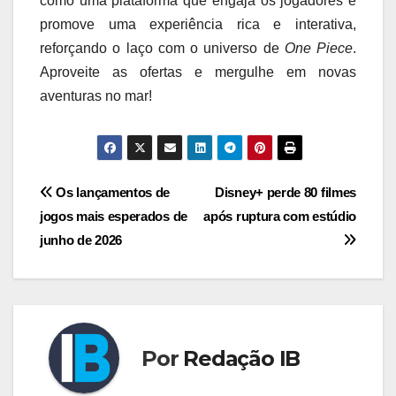
como uma plataforma que engaja os jogadores e
promove uma experiência rica e interativa,
reforçando o laço com o universo de
One Piece
.
Aproveite as ofertas e mergulhe em novas
aventuras no mar!
Navegação
Os lançamentos de
Disney+ perde 80 filmes
jogos mais esperados de
após ruptura com estúdio
de
junho de 2026
Post
Por
Redação IB