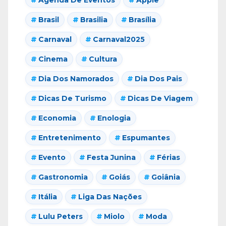
Brasil
Brasilia
Brasília
Carnaval
Carnaval2025
Cinema
Cultura
Dia Dos Namorados
Dia Dos Pais
Dicas De Turismo
Dicas De Viagem
Economia
Enologia
Entretenimento
Espumantes
Evento
Festa Junina
Férias
Gastronomia
Goiás
Goiânia
Itália
Liga Das Nações
Lulu Peters
Miolo
Moda