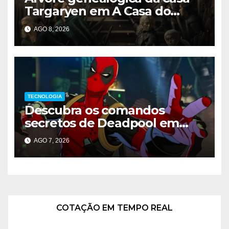
Targaryen em A Casa do
Dragão
AGO 8, 2026
TECNOLOGIA
Descubra os comandos
secretos de Deadpool em
Marvel Tokon
AGO 7, 2026
COTAÇÃO EM TEMPO REAL