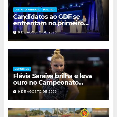
DISTRITO FEDERAL
POLÍTICA
Candidatos ao GDF se
enfrentam no primeiro
debate de 2026
9 DE AGOSTO DE 2026
ESPORTES
Flávia Saraiva brilha e leva
ouro no Campeonato
Brasileiro de Ginástica
9 DE AGOSTO DE 2026