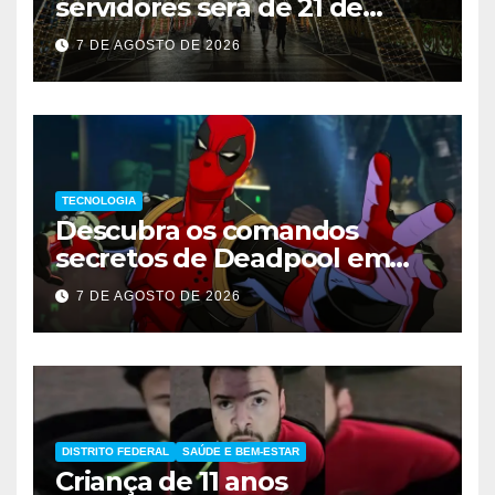
servidores será de 21 de
dezembro a 1º de janeiro
7 DE AGOSTO DE 2026
TECNOLOGIA
Descubra os comandos
secretos de Deadpool em
Marvel Tokon
7 DE AGOSTO DE 2026
DISTRITO FEDERAL
SAÚDE E BEM-ESTAR
Criança de 11 anos