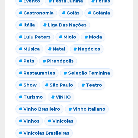
Evento
Festa Junina
Férias
Gastronomia
Goiás
Goiânia
Itália
Liga Das Nações
Lulu Peters
Miolo
Moda
Música
Natal
Negócios
Pets
Pirenópolis
Restaurantes
Seleção Feminina
Show
São Paulo
Teatro
Turismo
VINHO
Vinho Brasileiro
Vinho Italiano
Vinhos
Vinícolas
Vinícolas Brasileiras