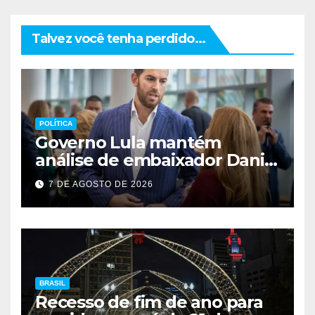
Talvez você tenha perdido...
POLÍTICA
Governo Lula mantém
análise de embaixador Daniel
Perez para depois das
7 DE AGOSTO DE 2026
eleições
BRASIL
Recesso de fim de ano para