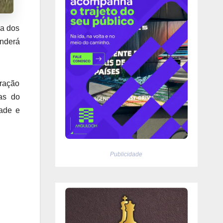
na dos
onderá
uração
ias do
dade e
Publicidade