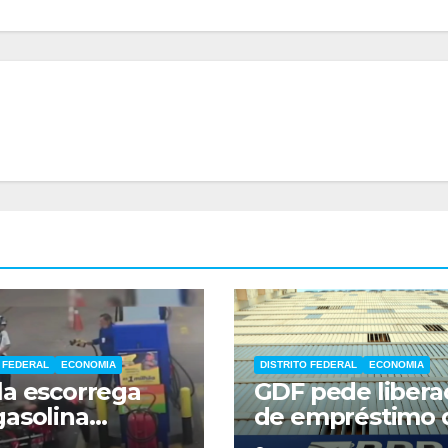
O FEDERAL
ECONOMIA
DISTRITO FEDERAL
ECONOMIA
a escorrega
GDF pede libera
asolina
de empréstimo 
nte assalto a
R$ 6,6 bilhões e