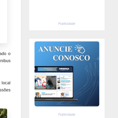
Publicidade
tado o
ônibus
 local
essões
Publicidade