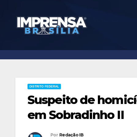
Skip
to
content
DISTRITO FEDERAL
Suspeito de homicí
em Sobradinho II
Por
Redação IB