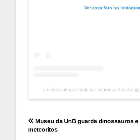
Ver essa foto no Instagra
Um post compartilhado por Imprensa Brasília (@
Navegação
Museu da UnB guarda dinossauros e
meteoritos
de