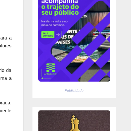
para a
lores
rio da
orna a
Publicidade
orada,
biente