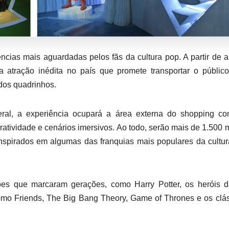
cias mais aguardadas pelos fãs da cultura pop. A partir de ab
a atração inédita no país que promete transportar o públic
dos quadrinhos.
deral, a experiência ocupará a área externa do shopping c
ratividade e cenários imersivos. Ao todo, serão mais de 1.500 
nspirados em algumas das franquias mais populares da cultu
ções que marcaram gerações, como Harry Potter, os heróis 
como Friends, The Big Bang Theory, Game of Thrones e os clá