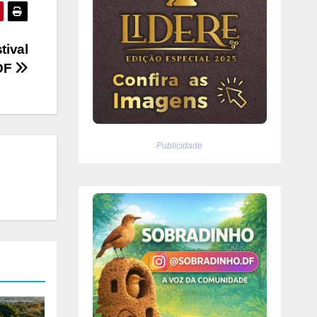
tival
 DF
Publicidade