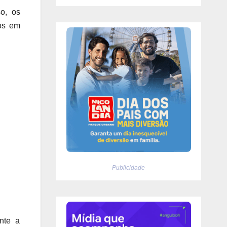
o, os
tos em
Publicidade
nte a