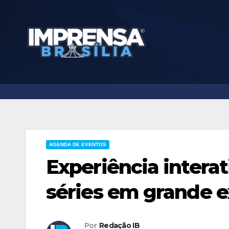
Skip
to
content
AGENDA DE EVENTOS
Experiência interat
séries em grande e
Por
Redação IB