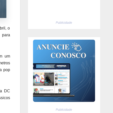
Publicidade
ril, o
o para
om um
metros
ra pop
da DC
ssicos
Publicidade