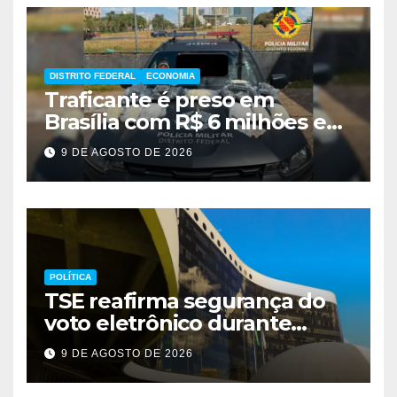
DISTRITO FEDERAL
ECONOMIA
Traficante é preso em
Brasília com R$ 6 milhões em
metanfetamina
9 DE AGOSTO DE 2026
POLÍTICA
TSE reafirma segurança do
voto eletrônico durante
evento em Brasília
9 DE AGOSTO DE 2026