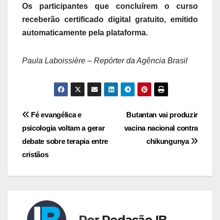
Os participantes que concluírem o curso
receberão certificado digital gratuito, emitido
automaticamente pela plataforma.
Paula Laboissière – Repórter da Agência Brasil
Navegação
Fé evangélica e
Butantan vai produzir
psicologia voltam a gerar
vacina nacional contra
de
debate sobre terapia entre
chikungunya
Post
cristãos
Por
Redação IB