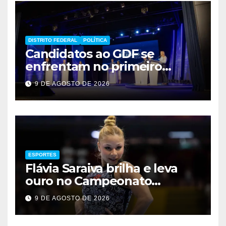
DISTRITO FEDERAL
POLÍTICA
Candidatos ao GDF se
enfrentam no primeiro
debate de 2026
9 DE AGOSTO DE 2026
ESPORTES
Flávia Saraiva brilha e leva
ouro no Campeonato
Brasileiro de Ginástica
9 DE AGOSTO DE 2026