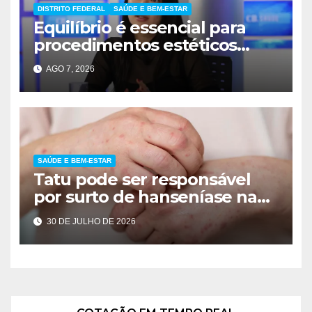
DISTRITO FEDERAL
SAÚDE E BEM-ESTAR
Equilíbrio é essencial para
procedimentos estéticos
seguros
AGO 7, 2026
SAÚDE E BEM-ESTAR
Tatu pode ser responsável
por surto de hanseníase na
Flórida
30 DE JULHO DE 2026