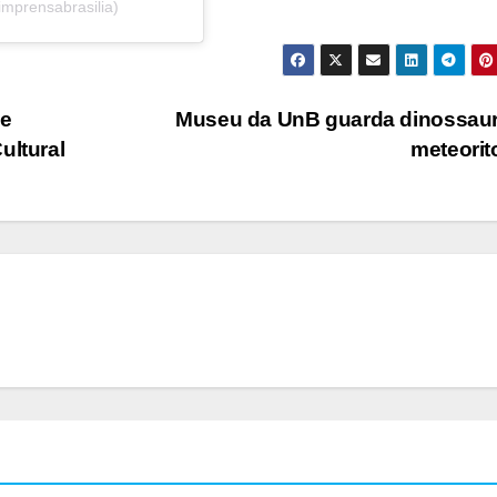
imprensabrasilia)
 e
Museu da UnB guarda dinossaur
ultural
meteori