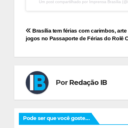
Um post compartilhado por Imprensa Brasília (@
Navegação
Brasília tem férias com carimbos, arte
jogos no Passaporte de Férias do Rolê C
de
Post
Por
Redação IB
Pode ser que você goste...