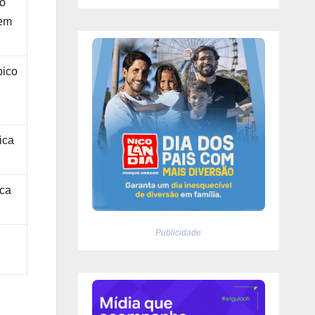
do
 em
pico
ica
ica
Publicidade