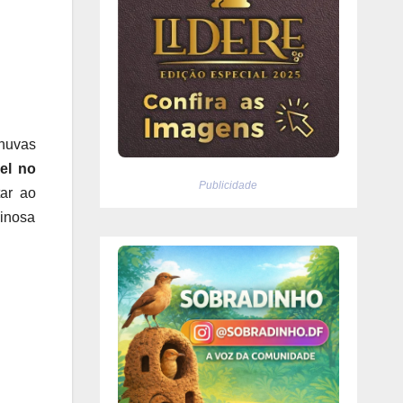
huvas
el no
Publicidade
tar ao
minosa