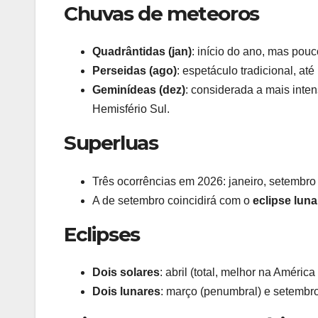
Chuvas de meteoros
Quadrântidas (jan)
: início do ano, mas pouco
Perseidas (ago)
: espetáculo tradicional, at
Geminídeas (dez)
: considerada a mais inte
Hemisfério Sul.
Superluas
Três ocorrências em 2026: janeiro, setembr
A de setembro coincidirá com o
eclipse lunar
Eclipses
Dois solares
: abril (total, melhor na América
Dois lunares
: março (penumbral) e setembro (