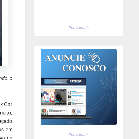
Publicidade
ndo o
ck Car
ncia),
raçado
gos em
Publicidade
ova no