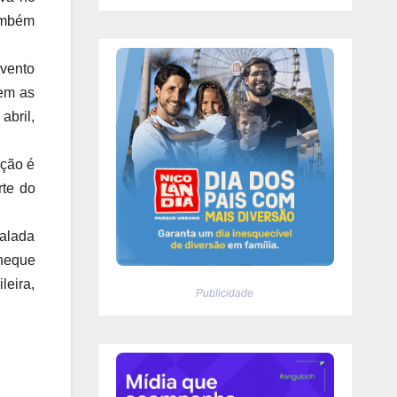
ambém
vento
em as
abril,
eção é
rte do
alada
cheque
leira,
Publicidade