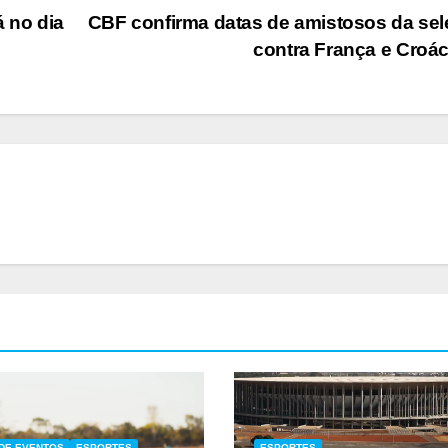
á no dia
CBF confirma datas de amistosos da se
contra França e Croá
DE EVENTOS
ESPORTES
ESPORTES