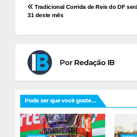
Navegação
Tradicional Corrida de Reis do DF ser
31 deste mês
de
Post
Por
Redação IB
Pode ser que você goste...
ESPORTES
AGENDA 