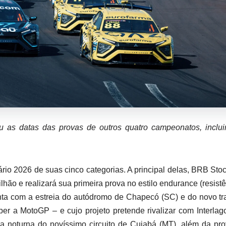
 as datas das provas de outros quatro campeonatos, inclui
rio 2026 de suas cinco categorias. A principal delas, BRB Sto
lhão e realizará sua primeira prova no estilo endurance (resistê
ta com a estreia do autódromo de Chapecó (SC) e do novo t
ber a MotoGP – e cujo projeto pretende rivalizar com Interla
pa noturna do novíssimo circuito de Cuiabá (MT), além da pr