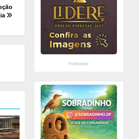
leção
cia
Publicidade