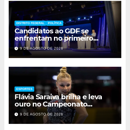
DISTRITO FEDERAL
POLÍTICA
Candidatos ao GDF se
enfrentam no primeiro
debate de 2026
9 DE AGOSTO DE 2026
ESPORTES
Flávia Saraiva brilha e leva
ouro no Campeonato
Brasileiro de Ginástica
9 DE AGOSTO DE 2026