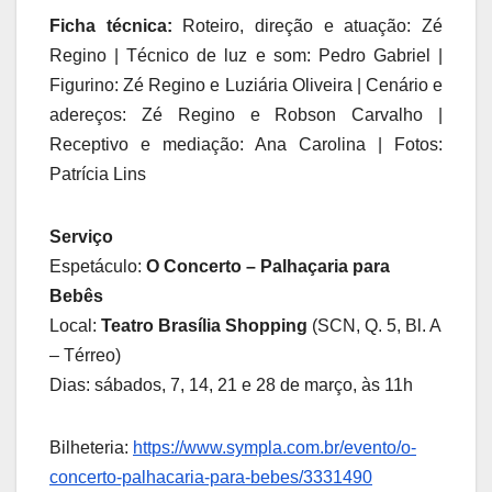
Ficha técnica:
Roteiro, direção e atuação: Zé
Regino | Técnico de luz e som: Pedro Gabriel |
Figurino: Zé Regino e Luziária Oliveira | Cenário e
adereços: Zé Regino e Robson Carvalho |
Receptivo e mediação: Ana Carolina | Fotos:
Patrícia Lins
Serviço
Espetáculo:
O Concerto – Palhaçaria para
Bebês
Local:
Teatro Brasília Shopping
(SCN, Q. 5, Bl. A
– Térreo)
Dias: sábados, 7, 14, 21 e 28 de março, às 11h
Bilheteria:
https://www.sympla.com.br/evento/o-
concerto-palhacaria-para-bebes/3331490