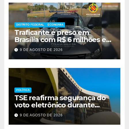
DISTRITO FEDERAL
ECONOMIA
Traficante é preso em
Brasília com R$ 6 milhões em
metanfetamina
9 DE AGOSTO DE 2026
POLÍTICA
TSE reafirma segurança do
voto eletrônico durante
evento em Brasília
9 DE AGOSTO DE 2026