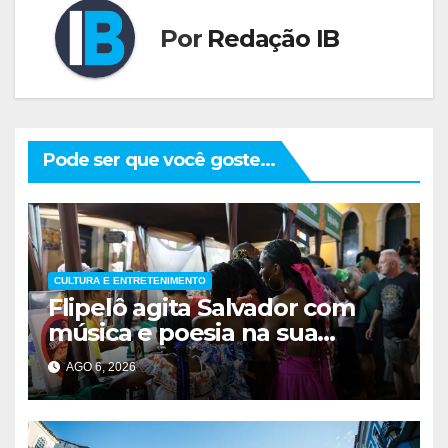
Por
Redação IB
Pode ser que você goste...
CULTURA E ENTRETENIMENTO
Flipelô agita Salvador com
música e poesia na sua
décima edição
AGO 6, 2026