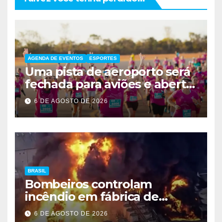
AGENDA DE EVENTOS
ESPORTES
Uma pista de aeroporto será
fechada para aviões e aberta
a corredores neste sábado
6 DE AGOSTO DE 2026
em Brasília
BRASIL
Bombeiros controlam
incêndio em fábrica de
Itaquaquecetuba após 33
6 DE AGOSTO DE 2026
horas