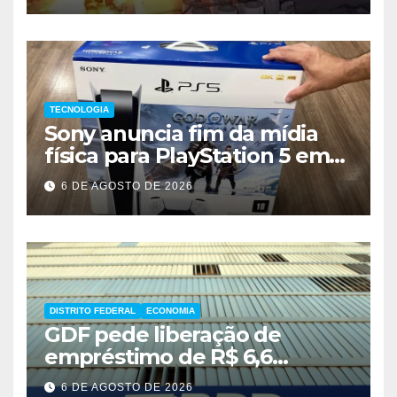
TECNOLOGIA
Sony anuncia fim da mídia
física para PlayStation 5 em
2028
6 DE AGOSTO DE 2026
DISTRITO FEDERAL
ECONOMIA
GDF pede liberação de
empréstimo de R$ 6,6
bilhões e critica inércia do
6 DE AGOSTO DE 2026