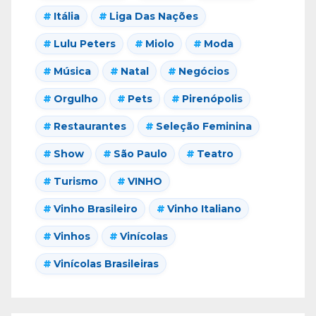
Itália
Liga Das Nações
Lulu Peters
Miolo
Moda
Música
Natal
Negócios
Orgulho
Pets
Pirenópolis
Restaurantes
Seleção Feminina
Show
São Paulo
Teatro
Turismo
VINHO
Vinho Brasileiro
Vinho Italiano
Vinhos
Vinícolas
Vinícolas Brasileiras