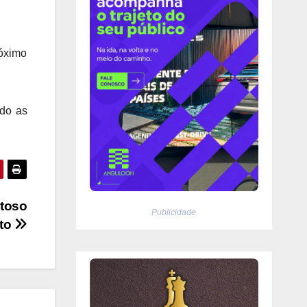
róximo
ndo as
stoso
Publicidade
ito