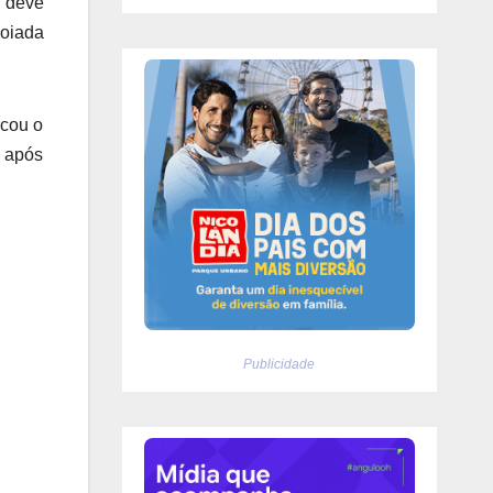
, deve
poiada
rcou o
, após
Publicidade