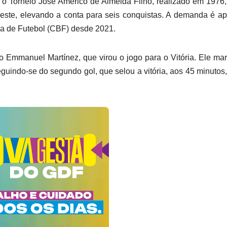
 o Torneio José Américo de Almeida Filho, realizado em 1976
este, elevando a conta para seis conquistas. A demanda é a
ira de Futebol (CBF) desde 2021.
no Emmanuel Martínez, que virou o jogo para o Vitória. Ele ma
guindo-se do segundo gol, que selou a vitória, aos 45 minutos