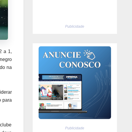
Publicidade
2 a 1,
-negro
ado na
iderar
o para
clube
Publicidade