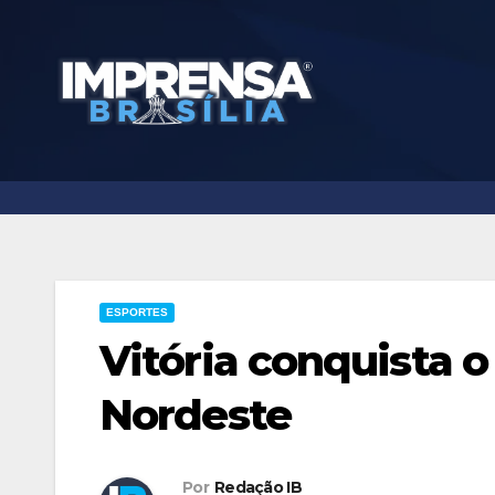
Skip
to
content
ESPORTES
Vitória conquista 
Nordeste
Por
Redação IB