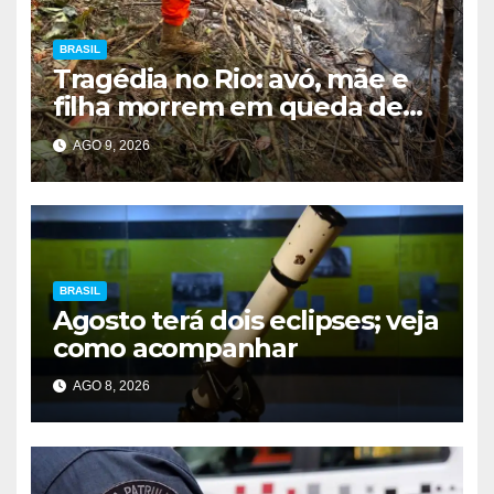
BRASIL
Tragédia no Rio: avó, mãe e
filha morrem em queda de
helicóptero
AGO 9, 2026
BRASIL
Agosto terá dois eclipses; veja
como acompanhar
AGO 8, 2026