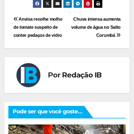
Navegação
Anvisa recolhe molho
Chuva intensa aumenta
de tomate suspeito de
volume de água no Salto
de
conter pedaços de vidro
Corumbá
Post
Por
Redação IB
Pode ser que você goste...