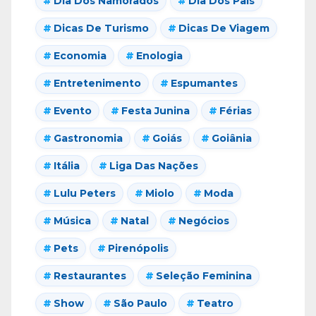
Dia Dos Namorados
Dia Dos Pais
Dicas De Turismo
Dicas De Viagem
Economia
Enologia
Entretenimento
Espumantes
Evento
Festa Junina
Férias
Gastronomia
Goiás
Goiânia
Itália
Liga Das Nações
Lulu Peters
Miolo
Moda
Música
Natal
Negócios
Pets
Pirenópolis
Restaurantes
Seleção Feminina
Show
São Paulo
Teatro