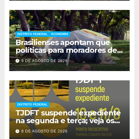
DISTRITO FEDERAL
ECONOMIA
Brasilienses apontam que
políticas para moradores de
rua influenciam voto
9 DE AGOSTO DE 2026
DISTRITO FEDERAL
TJDFT suspende expediente
na segunda e terça; veja os
prazos
8 DE AGOSTO DE 2026