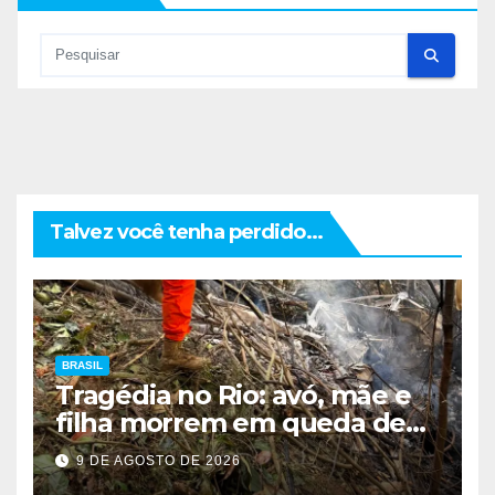
Talvez você tenha perdido...
BRASIL
Tragédia no Rio: avó, mãe e
filha morrem em queda de
helicóptero
9 DE AGOSTO DE 2026