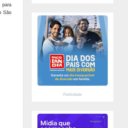
o para
io São
Publicidade