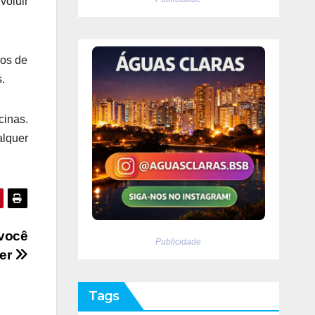
oluir
vos de
.
cinas.
lquer
 você
Publicidade
cer
Tags