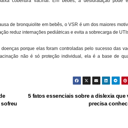
baixa cobertura vacinal. Em bebês, a desidratação pode ev
l causa de bronquiolite em bebês, o VSR é um dos maiores moti
ação reduz internações pediátricas e evita a sobrecarga de UTIs
doenças porque elas foram controladas pelo sucesso das va
cinação não é só proteção individual, ela é a base de qua
de
5 fatos essenciais sobre a dislexia que
 sofreu
precisa conhe