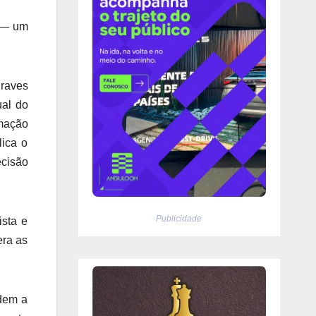
s — um
graves
ual do
rmação
lica o
ecisão
Publicidade
ista e
era as
rdem a