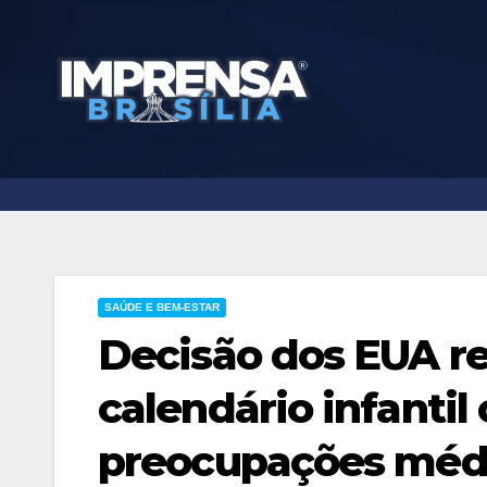
Skip
to
content
SAÚDE E BEM-ESTAR
Decisão dos EUA re
calendário infantil 
preocupações médi