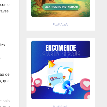
 como
raves.
Publicidade
tes
s
tão de
s, que
cipais
Publicidade