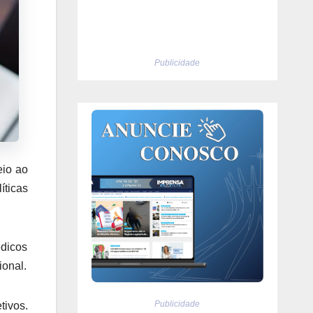
Publicidade
eio ao
íticas
édicos
ional.
Publicidade
tivos.