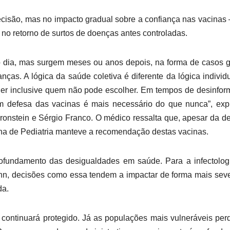
decisão, mas no impacto gradual sobre a confiança nas vacina
 no retorno de surtos de doenças antes controladas.
 dia, mas surgem meses ou anos depois, na forma de casos 
anças. A lógica da saúde coletiva é diferente da lógica individ
teger inclusive quem não pode escolher. Em tempos de desinfo
m defesa das vacinas é mais necessário do que nunca”, exp
Bronstein e Sérgio Franco. O médico ressalta que, apesar da d
na de Pediatria manteve a recomendação destas vacinas.
ofundamento das desigualdades em saúde. Para a infectolog
n, decisões como essa tendem a impactar de forma mais sev
da.
ontinuará protegido. Já as populações mais vulneráveis pe