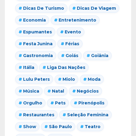
Dicas De Turismo
Dicas De Viagem
Economia
Entretenimento
Espumantes
Evento
Festa Junina
Férias
Gastronomia
Goiás
Goiânia
Itália
Liga Das Nações
Lulu Peters
Miolo
Moda
Música
Natal
Negócios
Orgulho
Pets
Pirenópolis
Restaurantes
Seleção Feminina
Show
São Paulo
Teatro