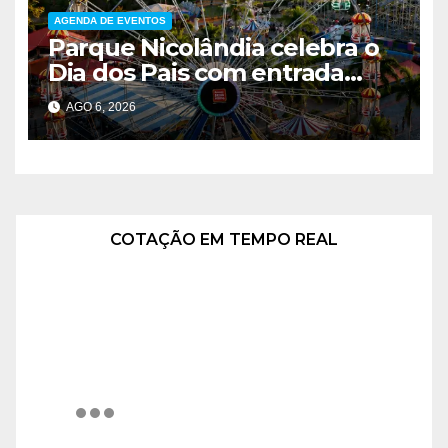
AGENDA DE EVENTOS
Parque Nicolândia celebra o
Dia dos Pais com entrada
gratuita para pais e desconto
AGO 6, 2026
de 40% nos passaportes
COTAÇÃO EM TEMPO REAL