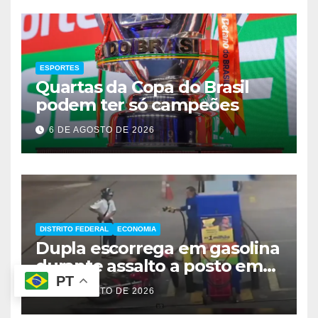
ESPORTES
Quartas da Copa do Brasil
podem ter só campeões
6 DE AGOSTO DE 2026
DISTRITO FEDERAL
ECONOMIA
Dupla escorrega em gasolina
durante assalto a posto em
PT
Ceilândia
6 DE AGOSTO DE 2026