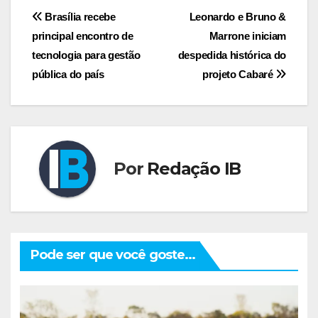
Navegação
Brasília recebe
Leonardo e Bruno &
principal encontro de
Marrone iniciam
de
tecnologia para gestão
despedida histórica do
Post
pública do país
projeto Cabaré
Por
Redação IB
Pode ser que você goste...