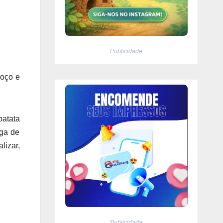
Publicidade
moço e
batata
iga de
lizar,
Publicidade