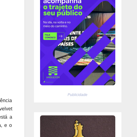
Publicidade
iência
elvet
está a
, e o