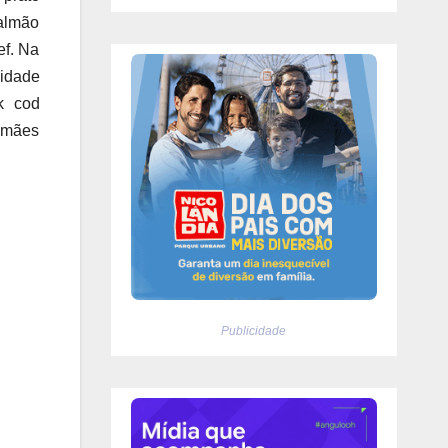
salmão
ef. Na
idade
k cod
s mães
Publicidade