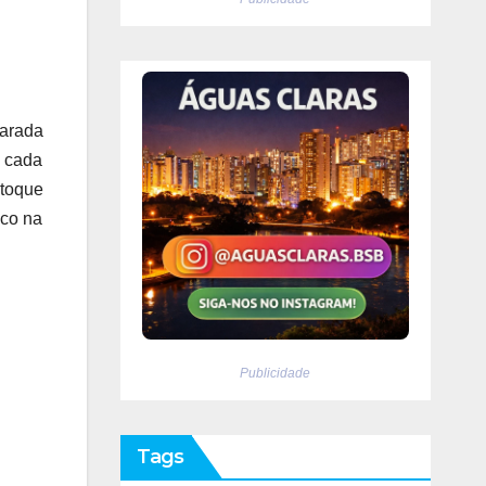
parada
a cada
 toque
sco na
Publicidade
Tags