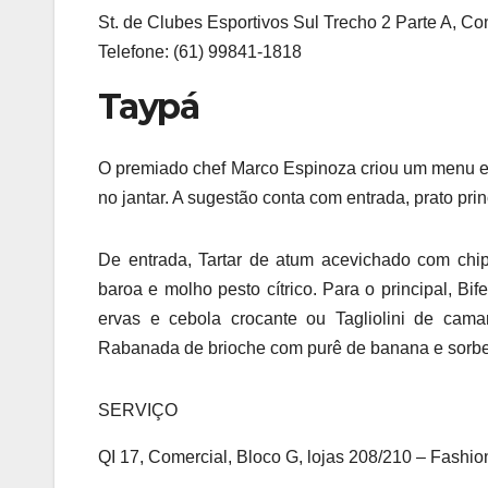
St. de Clubes Esportivos Sul Trecho 2 Parte A, Con
Telefone: (61) 99841-1818
Taypá
O premiado chef Marco Espinoza criou um menu esp
no jantar. A sugestão conta com entrada, prato pr
De entrada, Tartar de atum acevichado com chips
baroa e molho pesto cítrico. Para o principal, B
ervas e cebola crocante ou Tagliolini de cama
Rabanada de brioche com purê de banana e sorbe
SERVIÇO
QI 17, Comercial, Bloco G, lojas 208/210 – Fashio