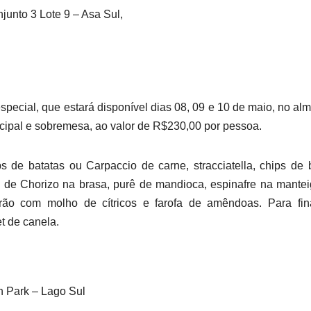
junto 3 Lote 9 – Asa Sul,
ecial, que estará disponível dias 08, 09 e 10 de maio, no al
incipal e sobremesa, ao valor de R$230,00 por pessoa.
 de batatas ou Carpaccio de carne, stracciatella, chips de 
ife de Chorizo na brasa, purê de mandioca, espinafre na mante
rão com molho de cítricos e farofa de amêndoas. Para fina
t de canela.
n Park – Lago Sul