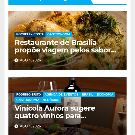
ROCHELLY COSTA
GASTRONOMIA
Restaurante de Brasília
propõe viagem pelos sabores
do Brasil durante festival
AGO 4, 2026
gastronômico
RODRIGO BRITO
AGENDA DE EVENTOS
BRASIL
ECONOMIA
GASTRONOMIA
NEGÓCIOS
Vinícola Aurora sugere
quatro vinhos para
presentear no Dia dos Pais
AGO 4, 2026