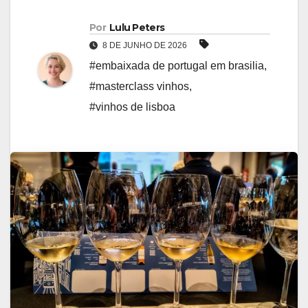
Por
Lulu Peters
8 DE JUNHO DE 2026
#embaixada de portugal em brasilia
,
#masterclass vinhos
,
#vinhos de lisboa