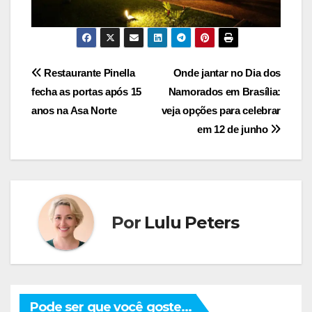
Navegação
Restaurante Pinella
Onde jantar no Dia dos
fecha as portas após 15
Namorados em Brasília:
de
anos na Asa Norte
veja opções para celebrar
Post
em 12 de junho
Por
Lulu Peters
Pode ser que você goste...