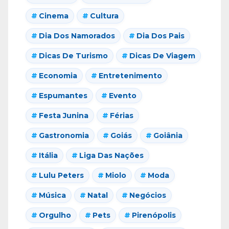
Cinema
Cultura
Dia Dos Namorados
Dia Dos Pais
Dicas De Turismo
Dicas De Viagem
Economia
Entretenimento
Espumantes
Evento
Festa Junina
Férias
Gastronomia
Goiás
Goiânia
Itália
Liga Das Nações
Lulu Peters
Miolo
Moda
Música
Natal
Negócios
Orgulho
Pets
Pirenópolis