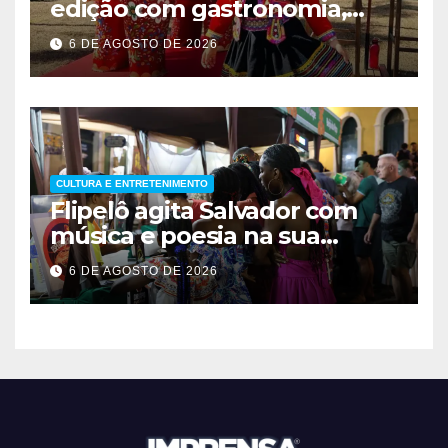
edição com gastronomia,
música e entrada solidária
6 DE AGOSTO DE 2026
em Brasília
CULTURA E ENTRETENIMENTO
Flipelô agita Salvador com
música e poesia na sua
décima edição
6 DE AGOSTO DE 2026