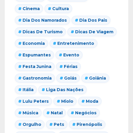
Cinema
Cultura
Dia Dos Namorados
Dia Dos Pais
Dicas De Turismo
Dicas De Viagem
Economia
Entretenimento
Espumantes
Evento
Festa Junina
Férias
Gastronomia
Goiás
Goiânia
Itália
Liga Das Nações
Lulu Peters
Miolo
Moda
Música
Natal
Negócios
Orgulho
Pets
Pirenópolis