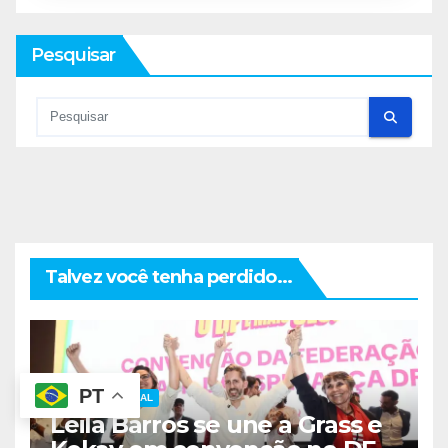
Pesquisar
Talvez você tenha perdido...
PT
DISTRITO FEDERAL
Leila Barros se une a Grass e