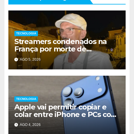
TECNOLOGIA
Streamers condenados na
França por morte de
influenciador
AGO 5, 2026
TECNOLOGIA
Apple vai permitir copiar e
colar entre iPhone e PCs com
Windows
AGO 4, 2026