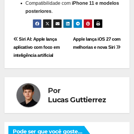
Compatibilidade com
iPhone 11 e modelos
posteriores
.
Navegação
Siri AI: Apple lança
Apple lança iOS 27 com
aplicativo com foco em
melhorias e nova Siri
de
inteligência artificial
Post
Por
Lucas Guttierrez
Pode ser que você goste...