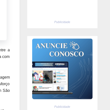
Publicidade
tre a
da com
rmagem
sforço
m São
Publicidade