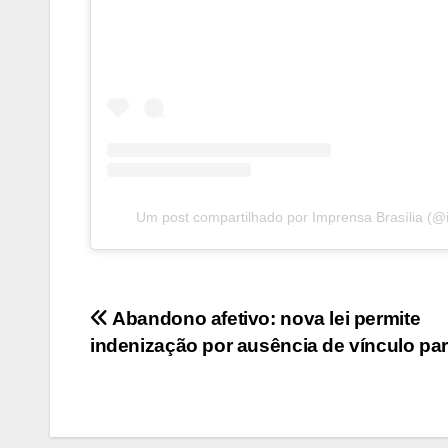
Um post compartilhado por Imprensa Brasília (@
Navegação
Abandono afetivo: nova lei permite
indenização por ausência de vínculo par
de
Post