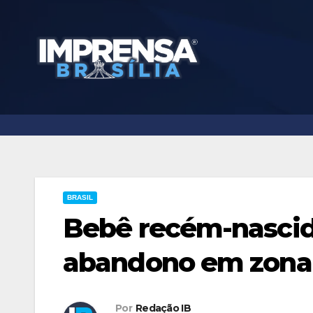
Skip
to
content
BRASIL
Bebê recém-nascid
abandono em zona 
Por
Redação IB