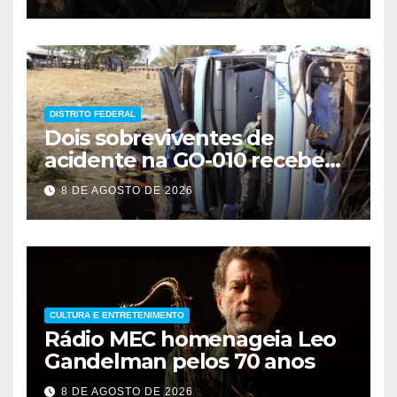
DISTRITO FEDERAL
Dois sobreviventes de
acidente na GO-010 recebem
alta hospitalar
8 DE AGOSTO DE 2026
CULTURA E ENTRETENIMENTO
Rádio MEC homenageia Leo
Gandelman pelos 70 anos
8 DE AGOSTO DE 2026