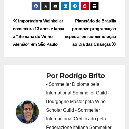
Navegação
Importadora Weinkeller
Planetário de Brasília
comemora 13 anos e lança
promove programação
de
a “Semana do Vinho
especial em comemoração
Post
Alemão” em São Paulo
ao Dia das Crianças
Por
Rodrigo Brito
- Sommelier Diploma pela
International Sommelier Guild -
Bourgogne Master pela Wine
Scholar Guild - Sommelier
Internacional Certificado pela
Federazione Italiana Sommelier