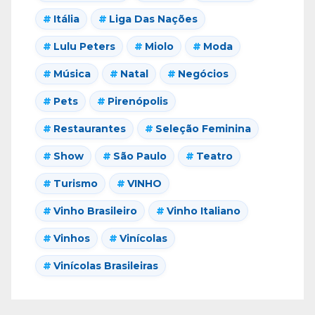
Itália
Liga Das Nações
Lulu Peters
Miolo
Moda
Música
Natal
Negócios
Pets
Pirenópolis
Restaurantes
Seleção Feminina
Show
São Paulo
Teatro
Turismo
VINHO
Vinho Brasileiro
Vinho Italiano
Vinhos
Vinícolas
Vinícolas Brasileiras