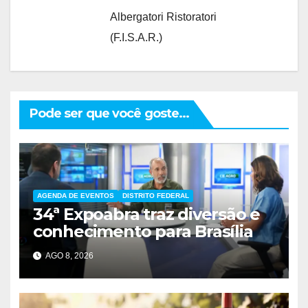
Albergatori Ristoratori
(F.I.S.A.R.)
Pode ser que você goste...
AGENDA DE EVENTOS
DISTRITO FEDERAL
34ª Expoabra traz diversão e
conhecimento para Brasília
AGO 8, 2026