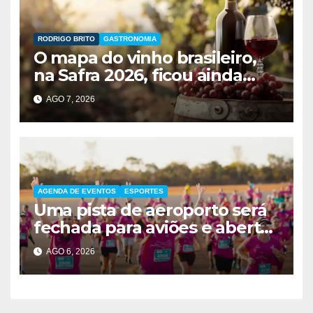
RODRIGO BRITO
GASTRONOMIA
O mapa do vinho brasileiro,
na Safra 2026, ficou ainda
maior
AGO 7, 2026
AGENDA DE EVENTOS
ESPORTES
Uma pista de aeroporto será
fechada para aviões e aberta
a corredores neste sábado
AGO 6, 2026
em Brasília