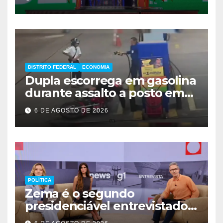
DISTRITO FEDERAL
ECONOMIA
Dupla escorrega em gasolina
durante assalto a posto em
Ceilândia
6 DE AGOSTO DE 2026
POLÍTICA
Zema é o segundo
presidenciável entrevistado
pelo g1 e GloboNews