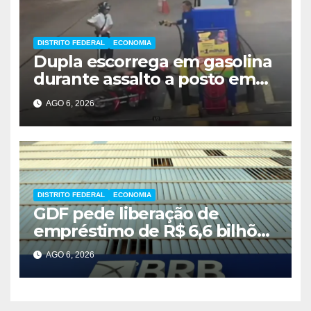
DISTRITO FEDERAL
ECONOMIA
Dupla escorrega em gasolina
durante assalto a posto em
Ceilândia
AGO 6, 2026
DISTRITO FEDERAL
ECONOMIA
GDF pede liberação de
empréstimo de R$ 6,6 bilhões
e critica inércia do FGC
AGO 6, 2026