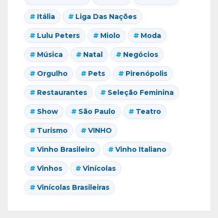
Itália
Liga Das Nações
Lulu Peters
Miolo
Moda
Música
Natal
Negócios
Orgulho
Pets
Pirenópolis
Restaurantes
Seleção Feminina
Show
São Paulo
Teatro
Turismo
VINHO
Vinho Brasileiro
Vinho Italiano
Vinhos
Vinícolas
Vinícolas Brasileiras