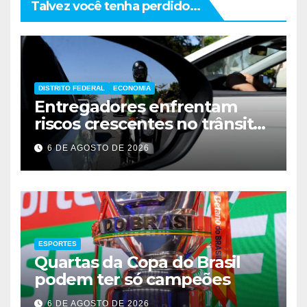
Talvez você tenha perdido...
DISTRITO FEDERAL
ECONOMIA
Entregadores enfrentam
riscos crescentes no trânsito
de Brasília
6 DE AGOSTO DE 2026
ESPORTES
Quartas da Copa do Brasil
podem ter só campeões
6 DE AGOSTO DE 2026