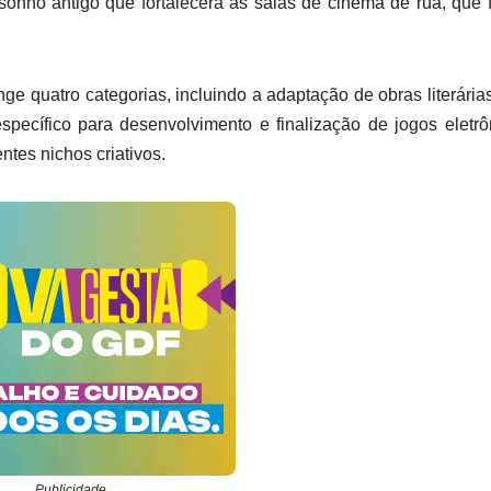
 sonho antigo que fortalecerá as salas de cinema de rua, que
nge quatro categorias, incluindo a adaptação de obras literária
pecífico para desenvolvimento e finalização de jogos eletrô
ntes nichos criativos.
Publicidade