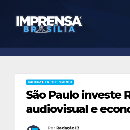
Skip
to
content
CULTURA E ENTRETENIMENTO
São Paulo investe 
audiovisual e econ
Por
Redação IB