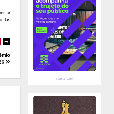
mentar
andas
rêmio
026
Publicidade