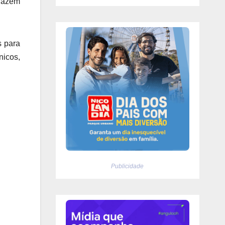
 fazem
s para
nicos,
Publicidade