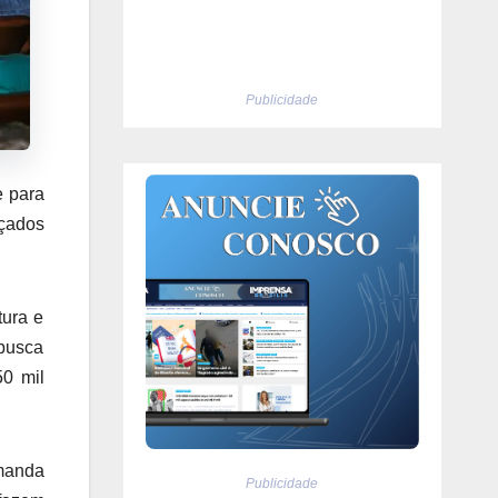
Publicidade
e para
nçados
tura e
 busca
50 mil
emanda
Publicidade