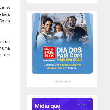
sar as
e fuga
ção do
ade de
er uma
ça em
Publicidade