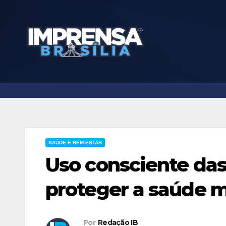
Skip
to
content
SAÚDE E BEM-ESTAR
Uso consciente das
proteger a saúde 
Por
Redação IB