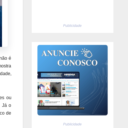
Publicidade
 não é
mostra
edade,
res ou
. Já o
sco de
Publicidade