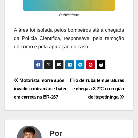
Publicidade
A área foi isolada pelos bombeiros até a chegada
da Polícia Científica, responsável pela remoção
do corpo e pela apuração do caso.
Navegação
Motorista morre após
Frio derruba temperaturas
invadir contramão e bater
e chega a 3,2°C na região
de
em carreta na BR-267
de Itapetininga
Post
Por