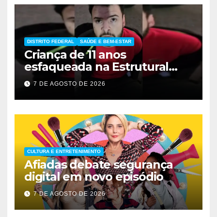
DISTRITO FEDERAL
SAÚDE E BEM-ESTAR
Criança de 11 anos
esfaqueada na Estrutural
apresenta melhora
7 DE AGOSTO DE 2026
significativa
CULTURA E ENTRETENIMENTO
Afiadas debate segurança
digital em novo episódio
7 DE AGOSTO DE 2026