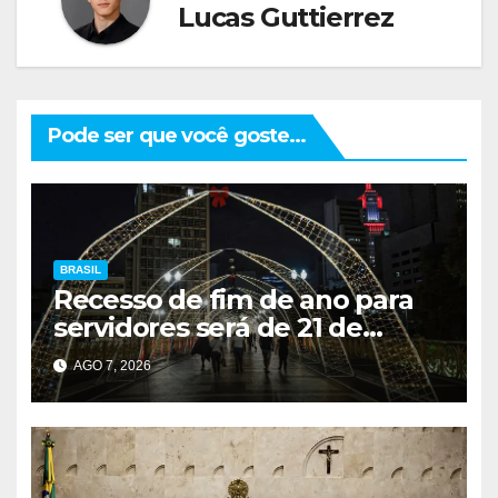
Lucas Guttierrez
Pode ser que você goste...
BRASIL
Recesso de fim de ano para
servidores será de 21 de
dezembro a 1º de janeiro
AGO 7, 2026