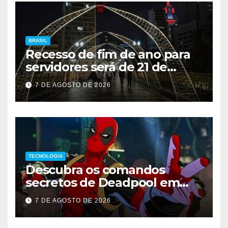
BRASIL
Recesso de fim de ano para
servidores será de 21 de
dezembro a 1º de janeiro
7 DE AGOSTO DE 2026
TECNOLOGIA
Descubra os comandos
secretos de Deadpool em
Marvel Tokon
7 DE AGOSTO DE 2026