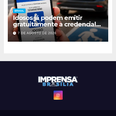
BRASIL
Idosos já podem emitir
gratuitamente a credencial
digital para vagas especiais
7 DE AGOSTO DE 2026
em todo o Brasil