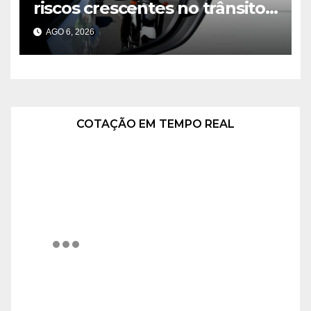
riscos crescentes no trânsito
de Brasília
AGO 6, 2026
COTAÇÃO EM TEMPO REAL