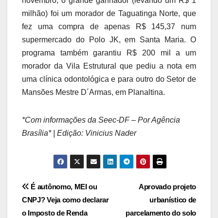
novembro, o grande ganhador (levando um R$ 1
milhão) foi um morador de Taguatinga Norte, que
fez uma compra de apenas R$ 145,37 num
supermercado do Polo JK, em Santa Maria. O
programa também garantiu R$ 200 mil a um
morador da Vila Estrutural que pediu a nota em
uma clínica odontológica e para outro do Setor de
Mansões Mestre D´Armas, em Planaltina.
*Com informações da Seec-DF – Por Agência
Brasília* | Edição: Vinicius Nader
Navegação
É autônomo, MEI ou
Aprovado projeto
CNPJ? Veja como declarar
urbanístico de
de
o Imposto de Renda
parcelamento do solo