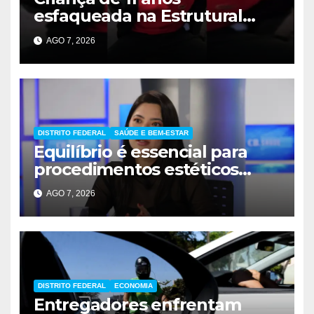
esfaqueada na Estrutural
apresenta melhora
AGO 7, 2026
significativa
DISTRITO FEDERAL
SAÚDE E BEM-ESTAR
Equilíbrio é essencial para
procedimentos estéticos
seguros
AGO 7, 2026
DISTRITO FEDERAL
ECONOMIA
Entregadores enfrentam