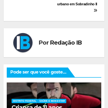
Post
urbano em Sobradinho II
Por
Redação IB
Pode ser que você goste...
DISTRITO FEDERAL
SAÚDE E BEM-ESTAR
Criança de 11 anos