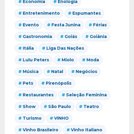
Economia
Enologia
Entretenimento
Espumantes
Evento
Festa Junina
Férias
Gastronomia
Goiás
Goiânia
Itália
Liga Das Nações
Lulu Peters
Miolo
Moda
Música
Natal
Negócios
Pets
Pirenópolis
Restaurantes
Seleção Feminina
Show
São Paulo
Teatro
Turismo
VINHO
Vinho Brasileiro
Vinho Italiano