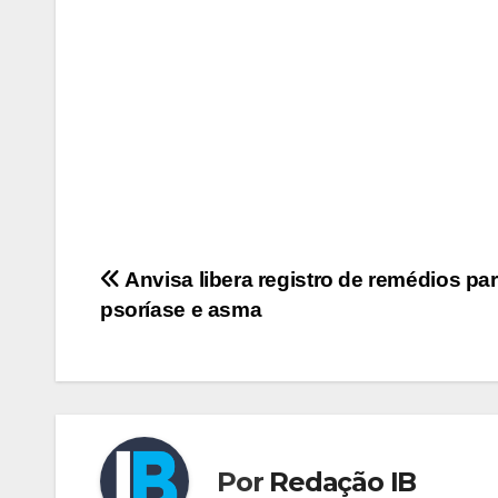
Navegação
Anvisa libera registro de remédios para
psoríase e asma
de
Post
Por
Redação IB