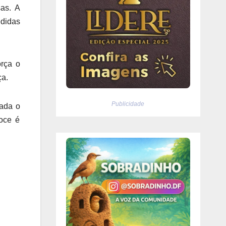
sas. A
didas
orça o
ça.
Publicidade
gada o
oce é