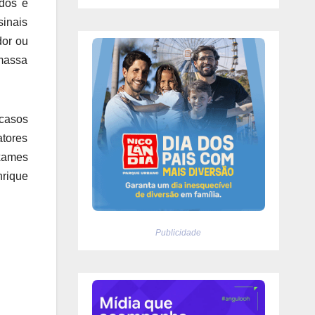
idos e
sinais
dor ou
 massa
casos
atores
exames
nrique
Publicidade