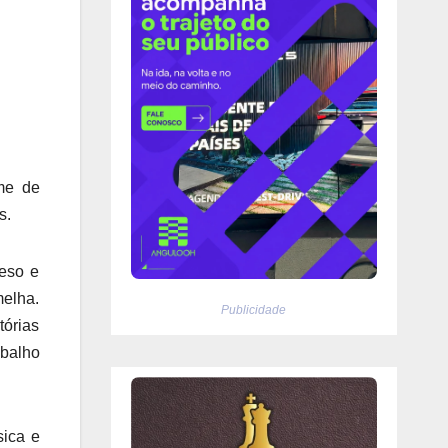
me de
os.
peso e
elha.
Publicidade
tórias
abalho
sica e