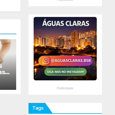
s
asar
Publicidade
r
Tags