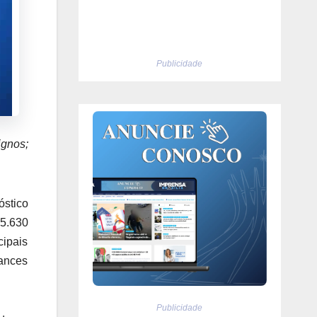
Publicidade
ignos;
óstico
45.630
cipais
hances
Publicidade