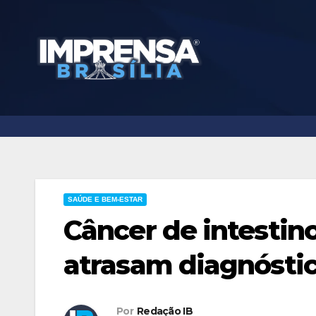
Skip
to
content
SAÚDE E BEM-ESTAR
Câncer de intestino
atrasam diagnóstic
Por
Redação IB