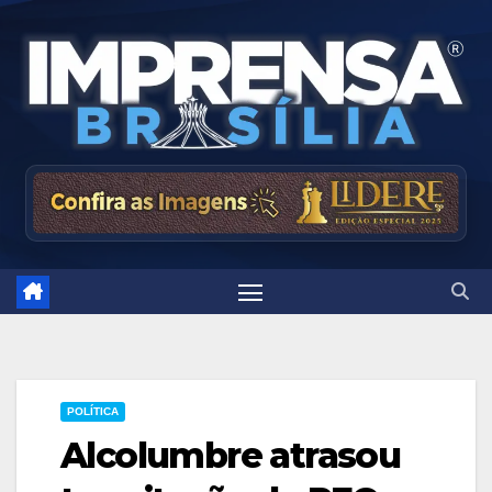
Skip
to
content
POLÍTICA
Alcolumbre atrasou